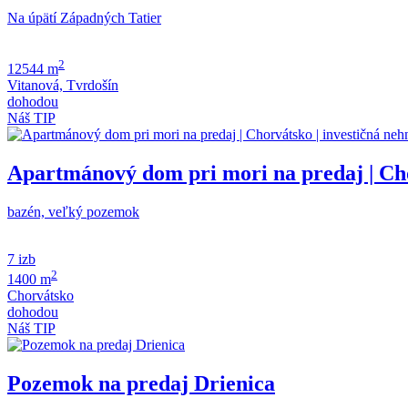
Na úpätí Západných Tatier
2
12544 m
Vitanová, Tvrdošín
dohodou
Náš TIP
Apartmánový dom pri mori na predaj | Chor
bazén, veľký pozemok
7 izb
2
1400 m
Chorvátsko
dohodou
Náš TIP
Pozemok na predaj Drienica