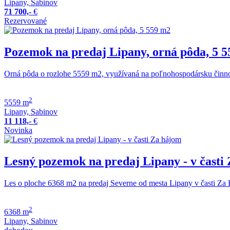
Lipany, Sabinov
71 700,-
€
Rezervované
Pozemok na predaj Lipany, orná pôda, 5 
Orná pôda o rozlohe 5559 m2, využívaná na poľnohospodársku činno
2
5559 m
Lipany, Sabinov
11 118,-
€
Novinka
Lesný pozemok na predaj Lipany - v časti
Les o ploche 6368 m2 na predaj Severne od mesta Lipany v časti Z
2
6368 m
Lipany, Sabinov