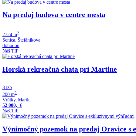
Na predaj budova v centre mesta
2
2724 m
Senica, Štefánikova
dohodou
Náš TIP
Horská rekreačná chata pri Martine
3 izb
2
200 m
Vrútky, Martin
52 000,-
€
Náš TIP
Výnimočný pozemok na predaj Oravice s 