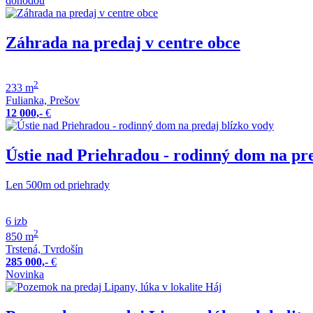
dohodou
Záhrada na predaj v centre obce
2
233 m
Fulianka, Prešov
12 000,-
€
Ústie nad Priehradou - rodinný dom na pr
Len 500m od priehrady
6 izb
2
850 m
Trstená, Tvrdošín
285 000,-
€
Novinka