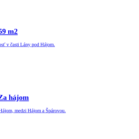
559 m2
sť v časti Lány pod Hájom.
 Za hájom
a Hájom, medzi Hájom a Špárovou.