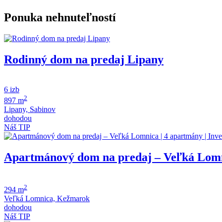
Ponuka nehnuteľností
Rodinný dom na predaj Lipany
6 izb
2
897 m
Lipany, Sabinov
dohodou
Náš TIP
Apartmánový dom na predaj – Veľká Lomnic
2
294 m
Veľká Lomnica, Kežmarok
dohodou
Náš TIP