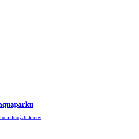
 aquaparku
avbu rodinných domov