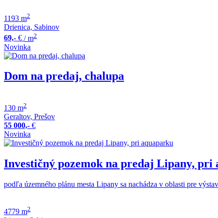
2
1193 m
Drienica, Sabinov
2
69,-
€
/ m
Novinka
Dom na predaj, chalupa
2
130 m
Geraltov, Prešov
55 000,-
€
Novinka
Investičný pozemok na predaj Lipany, pri
podľa územného plánu mesta Lipany sa nachádza v oblasti pre výst
2
4779 m