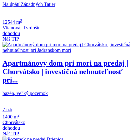
Na úpätí Západných Tatier
2
12544 m
Vitanová, Tvrdošín
dohodou
Náš TIP
Apartmánový dom pri mori na predaj |
Chorvátsko | investičná nehnuteľnosť
pri...
bazén, veľký pozemok
7 izb
2
1400 m
Chorvátsko
dohodou
Náš TIP