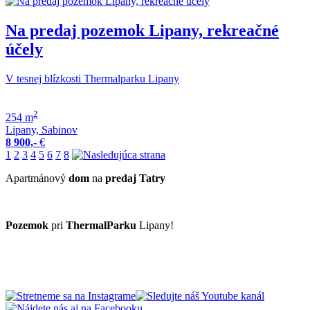
Na predaj pozemok Lipany, rekreačné
účely
V tesnej blízkosti Thermalparku Lipany
2
254 m
Lipany, Sabinov
8 900,-
€
1
2
3
4
5
6
7
8
Apartmánový
dom
na
predaj
Tatry
Pozemok
pri
ThermalParku
Lipany!