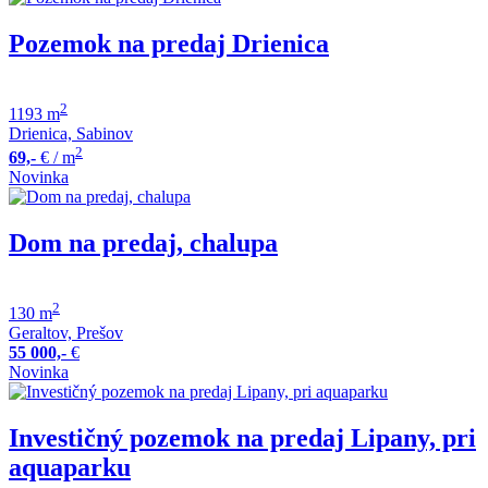
Pozemok na predaj Drienica
2
1193 m
Drienica, Sabinov
2
69,-
€
/ m
Novinka
Dom na predaj, chalupa
2
130 m
Geraltov, Prešov
55 000,-
€
Novinka
Investičný pozemok na predaj Lipany, pri
aquaparku