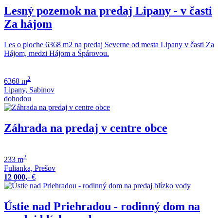
Lesný pozemok na predaj Lipany - v časti
Za hájom
Les o ploche 6368 m2 na predaj Severne od mesta Lipany v časti Za
Hájom, medzi Hájom a Špárovou.
2
6368 m
Lipany, Sabinov
dohodou
Záhrada na predaj v centre obce
2
233 m
Fulianka, Prešov
12 000,-
€
Ústie nad Priehradou - rodinný dom na