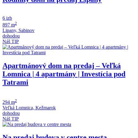
6 izb
2
897 m
Lipany, Sabinov
dohodou
Náš TIP
Apartmánový dom na predaj – Veľká
Lomnica | 4 apartmány | Investícia pod
Tatrami
2
294 m
Veľká Lomnica, Kežmarok
dohodou
Náš TIP
Na predaj budova v centre mesta