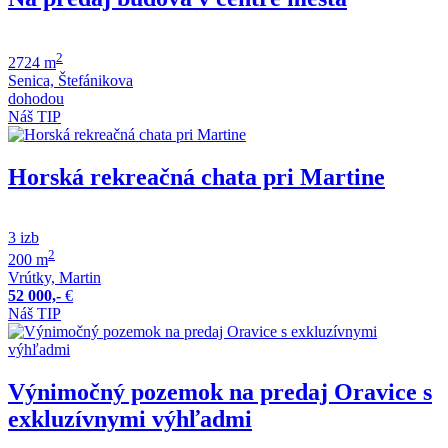
2
2724 m
Senica, Štefánikova
dohodou
Náš TIP
Horská rekreačná chata pri Martine
3 izb
2
200 m
Vrútky, Martin
52 000,-
€
Náš TIP
Výnimočný pozemok na predaj Oravice s
exkluzívnymi výhľadmi