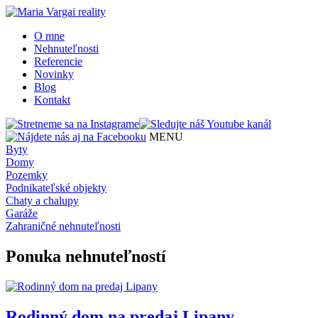
O mne
Nehnuteľnosti
Referencie
Novinky
Blog
Kontakt
MENU
Byty
Domy
Pozemky
Podnikateľské objekty
Chaty a chalupy
Garáže
Zahraničné nehnuteľnosti
Ponuka nehnuteľností
Rodinný dom na predaj Lipany