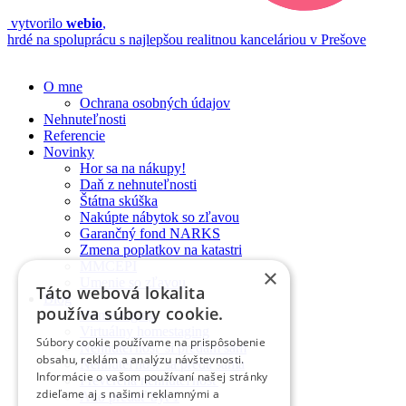
vytvorilo
webio
,
hrdé na spoluprácu s najlepšou realitnou kanceláriou v Prešove
O mne
Ochrana osobných údajov
Nehnuteľnosti
Referencie
Novinky
Hor sa na nákupy!
Daň z nehnuteľnosti
Štátna skúška
Nakúpte nábytok so zľavou
Garančný fond NARKS
Zmena poplatkov na katastri
MMCEPI
×
Umenie so zľavou
Táto webová lokalita
Blog
používa súbory cookie.
Homestaging
Virtuálny homestaging
Súbory cookie používame na prispôsobenie
Nehnuteľnosť si predám sám
obsahu, reklám a analýzu návštevnosti.
Nehnuteľnosť sa predá sama
Informácie o vašom používaní našej stránky
Preverená nehnuteľnosť
zdieľame aj s našimi reklamnými a
Ako predať byt 1