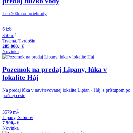
predaj blízko vody
Len 500m od priehrady
6 izb
2
850 m
Trstená, Tvrdošín
285 000,-
€
Novinka
Pozemok na predaj Lipany, lúka v
lokalite Háj
Na predaj lúka v navštevovanej lokalite Lipian - Háj, s prístupom po
poľnej ceste
2
3579 m
Lipany, Sabinov
7 500,-
€
Novinka