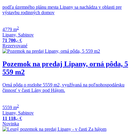
podľa územného plánu mesta Lipany sa nachádza v oblasti pre
výstavbu rodinných domov
2
4779 m
Lipany, Sabinov
71 700,-
€
Rezervované
Pozemok na predaj Lipany, orná pôda, 5
559 m2
Orná pôda o rozlohe 5559 m2, využívaná na poľnohospodársku
činnosť v časti Lány pod Hájom.
2
5559 m
Lipany, Sabinov
11 118,-
€
Novinka