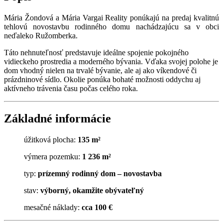
Mária Žondová a Mária Vargai Reality ponúkajú na predaj kvalitnú
tehlovú novostavbu rodinného domu nachádzajúcu sa v obci
neďaleko Ružomberka.
Táto nehnuteľnosť predstavuje ideálne spojenie pokojného
vidieckeho prostredia a moderného bývania. Vďaka svojej polohe je
dom vhodný nielen na trvalé bývanie, ale aj ako víkendové či
prázdninové sídlo. Okolie ponúka bohaté možnosti oddychu aj
aktívneho trávenia času počas celého roka.
Základné informácie
úžitková plocha:
135 m²
výmera pozemku:
1 236 m²
typ:
prízemný rodinný dom – novostavba
stav:
výborný, okamžite obývateľný
mesačné náklady:
cca 100 €