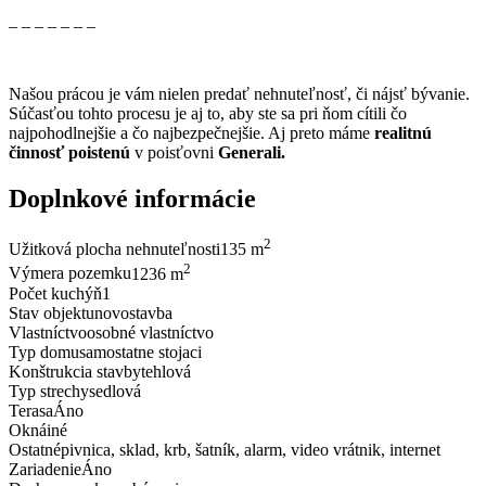
_ _ _ _ _ _ _
Našou prácou je vám nielen predať nehnuteľnosť, či nájsť bývanie.
Súčasťou tohto procesu je aj to, aby ste sa pri ňom cítili čo
najpohodlnejšie a čo najbezpečnejšie. Aj preto máme
realitnú
činnosť poistenú
v poisťovni
Generali.
Doplnkové informácie
2
Užitková plocha nehnuteľnosti
135 m
2
Výmera pozemku
1236 m
Počet kuchýň
1
Stav objektu
novostavba
Vlastníctvo
osobné vlastníctvo
Typ domu
samostatne stojaci
Konštrukcia stavby
tehlová
Typ strechy
sedlová
Terasa
Áno
Okná
iné
Ostatné
pivnica, sklad, krb, šatník, alarm, video vrátnik, internet
Zariadenie
Áno