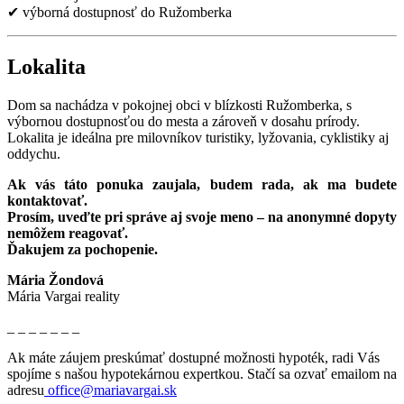
✔ výborná dostupnosť do Ružomberka
Lokalita
Dom sa nachádza v pokojnej obci v blízkosti Ružomberka, s
výbornou dostupnosťou do mesta a zároveň v dosahu prírody.
Lokalita je ideálna pre milovníkov turistiky, lyžovania, cyklistiky aj
oddychu.
Ak vás táto ponuka zaujala, budem rada, ak ma budete
kontaktovať.
Prosím, uveďte pri správe aj svoje meno – na anonymné dopyty
nemôžem reagovať.
Ďakujem za pochopenie.
Mária Žondová
Mária Vargai reality
_ _ _ _ _ _ _
Ak máte záujem preskúmať dostupné možnosti hypoték, radi Vás
spojíme s našou hypotekárnou expertkou. Stačí sa ozvať emailom na
adresu
office@mariavargai.sk