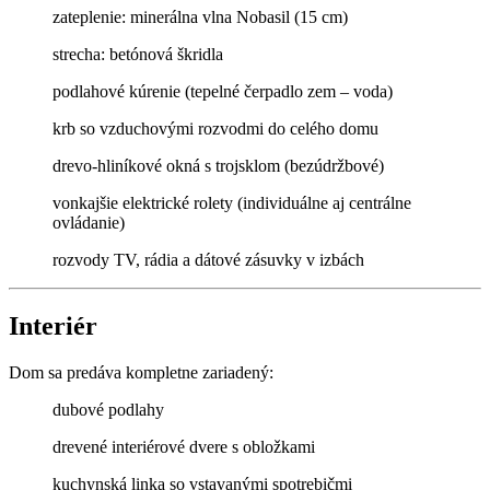
zateplenie: minerálna vlna Nobasil (15 cm)
strecha: betónová škridla
podlahové kúrenie (tepelné čerpadlo zem – voda)
krb so vzduchovými rozvodmi do celého domu
drevo-hliníkové okná s trojsklom (bezúdržbové)
vonkajšie elektrické rolety (individuálne aj centrálne
ovládanie)
rozvody TV, rádia a dátové zásuvky v izbách
Interiér
Dom sa predáva kompletne zariadený:
dubové podlahy
drevené interiérové dvere s obložkami
kuchynská linka so vstavanými spotrebičmi