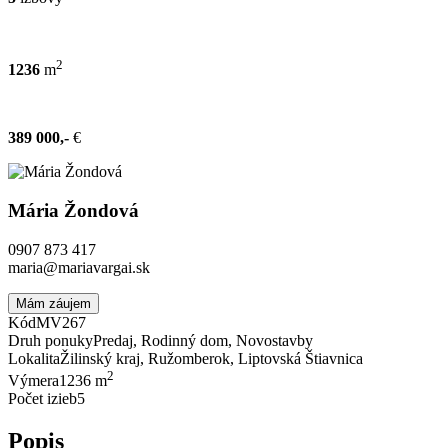
2
1236
m
389 000,-
€
Mária Žondová
0907 873 417
maria@mariavargai.sk
Mám záujem
Kód
MV267
Druh ponuky
Predaj, Rodinný dom, Novostavby
Lokalita
Žilinský kraj, Ružomberok, Liptovská Štiavnica
2
Výmera
1236 m
Počet izieb
5
Popis