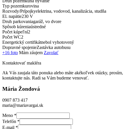
Druh pozemku
na bývanie
Typ pozemku
rovina
Rozvody/Prí­pojky
elektrina, vodovod, kanalizácia, studňa
El. napätie
230 V
Druh parkovania
garáž, vo dvore
Spôsob kúrenia
ústredné
Počet kúpeľní­
2
Počet WC
2
Energetický certifikát
nebol vyhotovený
Dopravné spojenie
Zastávka autobusu
+16 foto
Mám záujem
Zavolať
Kontaktovať makléra
Ak Vás zaujala táto ponuka alebo máte akékoľvek otázky, prosím,
kontaktujte nás. Radi sa Vám budeme venovať.
Mária Žondová
0907 873 417
maria@mariavargai.sk
Meno
*
Telefón
*
E-mail
*