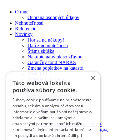
O mne
Ochrana osobných údajov
Nehnuteľnosti
Referencie
Novinky
Hor sa na nákupy!
Daň z nehnuteľnosti
Štátna skúška
Nakúpte nábytok so zľavou
Garančný fond NARKS
Zmena poplatkov na katastri
MMCEPI
×
Umenie so zľavou
Táto webová lokalita
Blog
používa súbory cookie.
Homestaging
Virtuálny homestaging
Súbory cookie používame na prispôsobenie
Nehnuteľnosť si predám sám
obsahu, reklám a analýzu návštevnosti.
Nehnuteľnosť sa predá sama
Informácie o vašom používaní našej stránky
Preverená nehnuteľnosť
zdieľame aj s našimi reklamnými a
Ako predať byt 1
analytickými partnermi, ktorí ich môžu
Prečo kúpiť nehnuteľnosť na Liptove
kombinovať s inými informáciami, ktoré ste
Ako vybrať ideálny pozemok na Liptove
im poskytli alebo ktoré zhromaždili pri
Farby jesene 2025