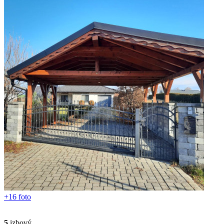
+16 foto
5
izbový