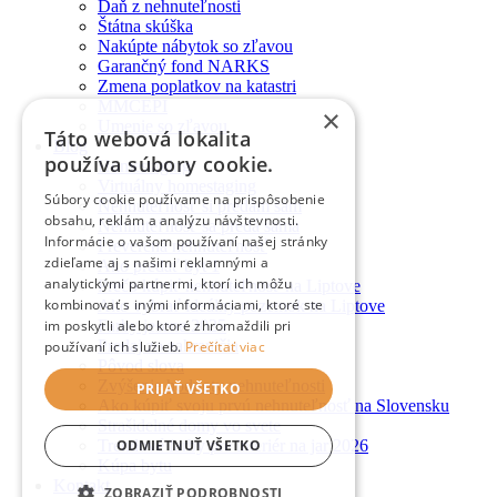
Daň z nehnuteľnosti
Štátna skúška
Nakúpte nábytok so zľavou
Garančný fond NARKS
Zmena poplatkov na katastri
MMCEPI
×
Umenie so zľavou
Táto webová lokalita
Blog
používa súbory cookie.
Homestaging
Virtuálny homestaging
Súbory cookie používame na prispôsobenie
Nehnuteľnosť si predám sám
obsahu, reklám a analýzu návštevnosti.
Nehnuteľnosť sa predá sama
Informácie o vašom používaní našej stránky
Preverená nehnuteľnosť
zdieľame aj s našimi reklamnými a
Ako predať byt 1
analytickými partnermi, ktorí ich môžu
Prečo kúpiť nehnuteľnosť na Liptove
kombinovať s inými informáciami, ktoré ste
Ako vybrať ideálny pozemok na Liptove
im poskytli alebo ktoré zhromaždili pri
Farby jesene 2025
Predaj zo zahraničia
používaní ich služieb.
Prečítať viac
Pôvod slova
Zvýšenie hodnoty nehnuteľnosti
PRIJAŤ VŠETKO
Ako kúpiť svoju prvú nehnuteľnosť na Slovensku
Strašidelné domy vo svete
ODMIETNUŤ VŠETKO
Trendové farby pre interiér na jar 2026
Kúpa bytu
Kontakt
ZOBRAZIŤ PODROBNOSTI