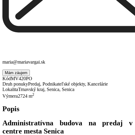
maria@mariavargai.sk
Mám záujem
Kód
MV420PO
Druh ponuky
Predaj, Podnikateľské objekty, Kancelárie
Lokalita
Trnavský kraj, Senica, Senica
2
Výmera
2724 m
Popis
Administratívna budova na predaj v
centre mesta Senica