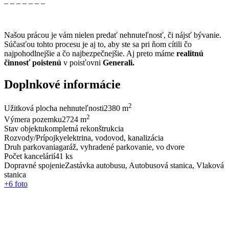
_ _ _ _ _ _ _
Našou prácou je vám nielen predať nehnuteľnosť, či nájsť bývanie.
Súčasťou tohto procesu je aj to, aby ste sa pri ňom cítili čo
najpohodlnejšie a čo najbezpečnejšie. Aj preto máme
realitnú
činnosť poistenú
v poisťovni
Generali.
Doplnkové informácie
2
Užitková plocha nehnuteľnosti
2380 m
2
Výmera pozemku
2724 m
Stav objektu
kompletná rekonštrukcia
Rozvody/Prí­pojky
elektrina, vodovod, kanalizácia
Druh parkovania
garáž, vyhradené parkovanie, vo dvore
Počet kancelárií­
41 ks
Dopravné spojenie
Zastávka autobusu, Autobusová stanica, Vlaková
stanica
+6 foto