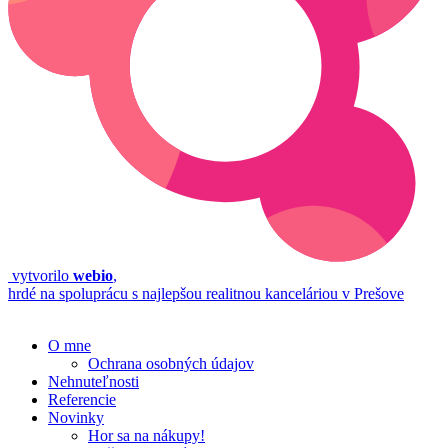
vytvorilo
webio
,
hrdé na spoluprácu s najlepšou realitnou kanceláriou v Prešove
O mne
Ochrana osobných údajov
Nehnuteľnosti
Referencie
Novinky
Hor sa na nákupy!