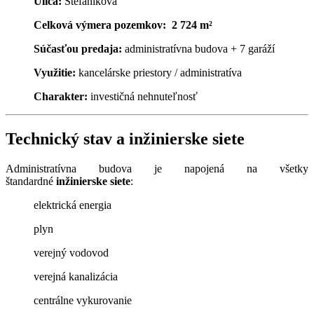
Ulica:
Štefánikova
Celková výmera pozemkov:
2 724 m²
Súčasťou predaja:
administratívna budova + 7 garáží
Využitie:
kancelárske priestory / administratíva
Charakter:
investičná nehnuteľnosť
Technický stav a inžinierske siete
Administratívna budova je napojená na všetky
štandardné
inžinierske siete
:
elektrická energia
plyn
verejný vodovod
verejná kanalizácia
centrálne vykurovanie