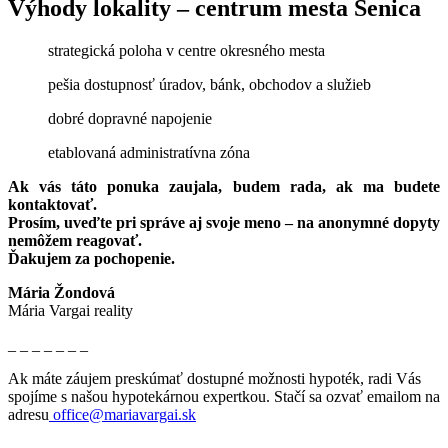
Výhody lokality – centrum mesta Senica
strategická poloha v centre okresného mesta
pešia dostupnosť úradov, bánk, obchodov a služieb
dobré dopravné napojenie
etablovaná administratívna zóna
Ak vás táto ponuka zaujala, budem rada, ak ma budete
kontaktovať.
Prosím, uveďte pri správe aj svoje meno – na anonymné dopyty
nemôžem reagovať.
Ďakujem za pochopenie.
Mária Žondová
Mária Vargai reality
_ _ _ _ _ _ _
Ak máte záujem preskúmať dostupné možnosti hypoték, radi Vás
spojíme s našou hypotekárnou expertkou. Stačí sa ozvať emailom na
adresu
office@mariavargai.sk