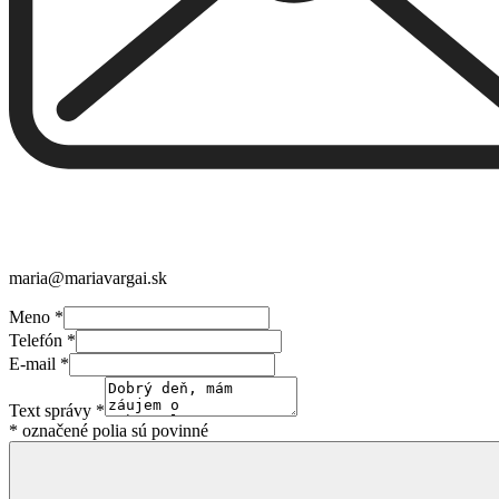
maria@mariavargai.sk
Meno
*
Telefón
*
E-mail
*
Text správy
*
* označené polia sú povinné