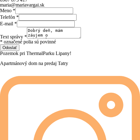
maria@mariavargai.sk
Meno
*
Telefón
*
E-mail
*
Text správy
*
* označené polia sú povinné
Odoslať
Pozemok
pri
ThermalParku
Lipany!
Apartmánový
dom
na
predaj
Tatry