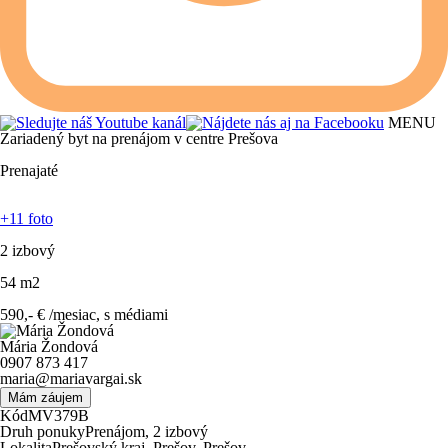
MENU
Zariadený byt na prenájom v centre Prešova
Prenajaté
+11 foto
2
izbový
54
m
2
590,-
€
/
mesiac, s médiami
Mária Žondová
0907 873 417
maria@mariavargai.sk
Mám záujem
Kód
MV379B
Druh ponuky
Prenájom, 2 izbový
Lokalita
Prešovský kraj, Prešov, Prešov