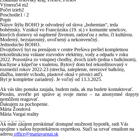
Výmera
54 m
2
Počet izieb
2
Poschodie
1 / 2
Popis
Názov štýlu BOHO je odvodený od slova „bohemian“, teda
bohémsky. Vznikol vo Francúzsku (19. st.) v komunite umelcov,
ktorých domovy sú naplnené životom, radosťou z neho, či kultúrou.
Moderný, bezstarostný, uvoľnený a nekonvenčný.
Jednoducho BOHO.
Dvojizbový byt na prenájom v centre Prešova prešiel kompletnou
rekonštrukciou vrátane rozvodov elektriny, vody a odpadu v roku
2022. Pozostáva zo vstupnej chodby, dvoch izieb (jedna s balkónom),
kuchyne a kúpeľne s toaletou. Bytový dom bol rekonštruovaný v
rozmedzí rokov 2022-23 (strecha, zateplenie, nerezové balkóny,
dlažba, interiér vchodu, plastové okná v pivnici atď).
Byt je kompletne zariadený. Je voľný od 13.3.2025.
Ak vás táto ponuka zaujala, budem rada, ak ma budete kontaktovať.
Prosím, uveďte pri správe aj svoje meno – na anonymné dopyty
nemôžem reagovať.
Ďakujem za pochopenie.
Mária Žondová
Mária Vargai reality
_ _ _ _ _ _ _
Ak máte záujem preskúmať dostupné možnosti hypoték, radi Vás
spojíme s našou hypotekárnou expertkou. Stačí sa ozvať emailom na
adresu
office@mariavargai.sk
_ _ _ _ _ _ _