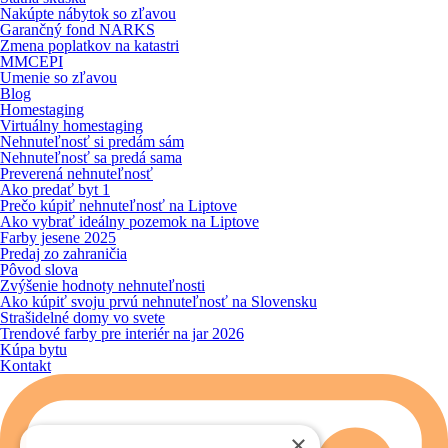
Nakúpte nábytok so zľavou
Garančný fond NARKS
Zmena poplatkov na katastri
MMCEPI
Umenie so zľavou
Blog
Homestaging
Virtuálny homestaging
Nehnuteľnosť si predám sám
Nehnuteľnosť sa predá sama
Preverená nehnuteľnosť
Ako predať byt 1
Prečo kúpiť nehnuteľnosť na Liptove
Ako vybrať ideálny pozemok na Liptove
Farby jesene 2025
Predaj zo zahraničia
Pôvod slova
Zvýšenie hodnoty nehnuteľnosti
Ako kúpiť svoju prvú nehnuteľnosť na Slovensku
Strašidelné domy vo svete
Trendové farby pre interiér na jar 2026
Kúpa bytu
Kontakt
×