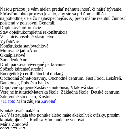
Našou prácou je vám nielen predať nehnuteľnosť, či nájsť bývanie.
Súčasťou tohto procesu je aj to, aby ste sa pri ňom cítili čo
najpohodlnejšie a čo najbezpečnejšie. Aj preto máme
realitnú činnosť
poistenú
v poisťovni
Generali.
Doplnkové informácie
Stav objektu
kompletná rekonštrukcia
Vlastníctvo
osobné vlastníctvo
Výťah
Nie
Konštrukcia stavby
tehlová
Murované jadro
Áno
Okná
plastové
Zariadenie
Áno
Druh parkovania
verejné parkovanie
Spôsob kúrenia
ústredné
Energetický certifikát
nebol dodaný
Obchodná zóna
Potraviny, Obchodné centrum, Fast Food, Lekáreň,
Bankomat, Pobočka banky
Dopravné spojenie
Zastávka autobusu, Vlaková stanica
Verejné inštitúcie
Materská škola, Základná škola, Detské centrum,
Zdravotné stredisko, Kostol
+11 foto
Mám záujem
Zavolať
Kontaktovať makléra
Ak Vás zaujala táto ponuka alebo máte akékoľvek otázky, prosím,
kontaktujte nás. Radi sa Vám budeme venovať.
Mária Žondová
0907 873 417