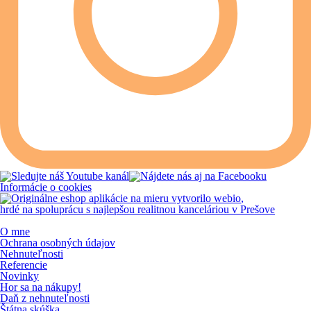
Informácie o cookies
vytvorilo
webio
,
hrdé na spoluprácu s najlepšou realitnou kanceláriou v Prešove
O mne
Ochrana osobných údajov
Nehnuteľnosti
Referencie
Novinky
Hor sa na nákupy!
Daň z nehnuteľnosti
Štátna skúška