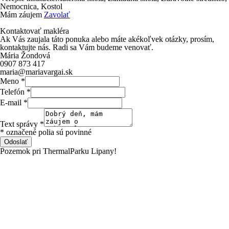
Nemocnica, Kostol
Mám záujem
Zavolať
Kontaktovať makléra
Ak Vás zaujala táto ponuka alebo máte akékoľvek otázky, prosím,
kontaktujte nás. Radi sa Vám budeme venovať.
Mária Žondová
0907 873 417
maria@mariavargai.sk
Meno
*
Telefón
*
E-mail
*
Text správy
*
* označené polia sú povinné
Odoslať
Pozemok
pri
ThermalParku
Lipany!