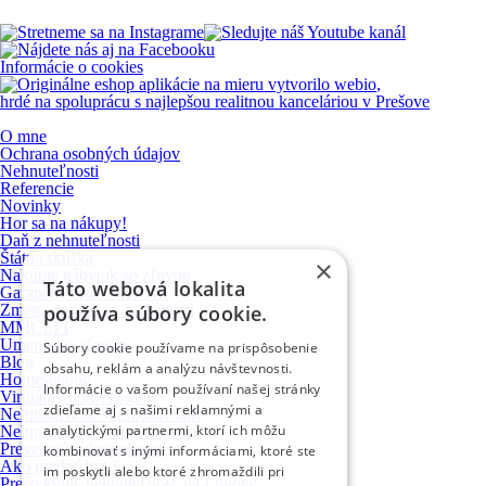
Informácie o cookies
vytvorilo
webio
,
hrdé na spoluprácu s najlepšou realitnou kanceláriou v Prešove
O mne
Ochrana osobných údajov
Nehnuteľnosti
Referencie
Novinky
Hor sa na nákupy!
Daň z nehnuteľnosti
Štátna skúška
×
Nakúpte nábytok so zľavou
Táto webová lokalita
Garančný fond NARKS
Zmena poplatkov na katastri
používa súbory cookie.
MMCEPI
Umenie so zľavou
Súbory cookie používame na prispôsobenie
Blog
obsahu, reklám a analýzu návštevnosti.
Homestaging
Informácie o vašom používaní našej stránky
Virtuálny homestaging
zdieľame aj s našimi reklamnými a
Nehnuteľnosť si predám sám
analytickými partnermi, ktorí ich môžu
Nehnuteľnosť sa predá sama
Preverená nehnuteľnosť
kombinovať s inými informáciami, ktoré ste
Ako predať byt 1
im poskytli alebo ktoré zhromaždili pri
Prečo kúpiť nehnuteľnosť na Liptove