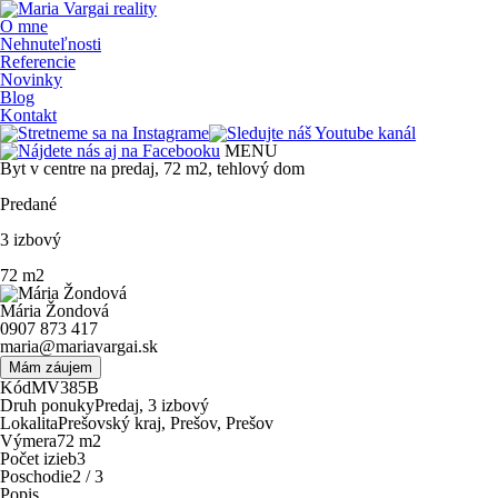
O mne
Nehnuteľnosti
Referencie
Novinky
Blog
Kontakt
MENU
Byt v centre na predaj, 72 m2, tehlový dom
Predané
3
izbový
72
m
2
Mária Žondová
0907 873 417
maria@mariavargai.sk
Mám záujem
Kód
MV385B
Druh ponuky
Predaj, 3 izbový
Lokalita
Prešovský kraj, Prešov, Prešov
Výmera
72 m
2
Počet izieb
3
Poschodie
2 / 3
Popis