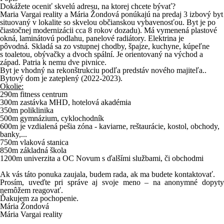
Dokážete oceniť skvelú adresu, na ktorej chcete bývať?
Maria Vargai reality a Mária Žondová ponúkajú na predaj 3 izbový byt
situovaný v lokalite so skvelou občianskou vybavenosťou. Byt je po
čiastočnej modernizácii cca 8 rokov dozadu). Má vymenená plastové
okná, laminátovú podlahu, panelové radiátory. Elektrina je
pôvodná. Skladá sa zo vstupnej chodby, špajze, kuchyne, kúpeľne
s toaletou, obývačky a dvoch spální. Je orientovaný na východ a
západ. Patria k nemu dve pivnice.
Byt je vhodný na rekonštrukciu podľa predstáv nového majiteľa..
Bytový dom je zateplený (2022-2023).
Okolie:
290m fitness centrum
300m zastávka MHD, hotelová akadémia
350m poliklinika
500m gymnázium, cyklochodník
600m je vzdialená pešia zóna - kaviarne, reštaurácie, kostol, obchody,
banky,...
750m vlaková stanica
850m základná škola
1200m univerzita a OC Novum s ďalšími službami, či obchodmi
Ak vás táto ponuka zaujala, budem rada, ak ma budete kontaktovať.
Prosím, uveďte pri správe aj svoje meno – na anonymné dopyty
nemôžem reagovať.
Ďakujem za pochopenie.
Mária Žondová
Mária Vargai reality
_ _ _ _ _ _ _