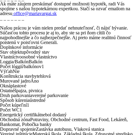
Ak máte záujem preskúmať dostupné možnosti hypoték, radi Vás
spojíme s našou hypotekárnou expertkou. Stačí sa ozvať emailom na
adresu
office@mariavargai.sk
_ _ _ _ _ _ _
Našou prácou je vám nielen predať nehnuteľnosť, či nájsť bývanie.
Súčasťou tohto procesu je aj to, aby ste sa pri ňom cítili čo
najpohodlnejšie a čo najbezpečnejšie. Aj preto máme
realitnú činnosť
poistenú
v poisťovni
Generali.
Doplnkové informácie
Stav objektu
pôvodný stav
Vlastníctvo
osobné vlastníctvo
Loggia/Balkón
Balkón
Počet lóggií/balkónov
1
Výťah
Nie
Konštrukcia stavby
tehlová
Murované jadro
Áno
Okná
plastové
Ostatné
špajza, pivnica
Druh parkovania
verejné parkovanie
Spôsob kúrenia
ústredné
Počet kúpeľní­
1
Počet WC
1
Energetický certifikát
nebol dodaný
Obchodná zóna
Potraviny, Obchodné centrum, Fast Food, Lekáreň,
Bankomat, Pobočka banky
Dopravné spojenie
Zastávka autobusu, Vlaková stanica
Verejné inštitúcie
Materská škola, Základná škola, Zdravotné stredisko,