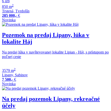
6 izb
2
850 m
Trstená, Tvrdošín
285 000,-
€
Novinka
Pozemok na predaj Lipany, lúka v
lokalite Háj
Na predaj lúka v navštevovanej lokalite Lipian - Háj, s prístupom po
poľnej ceste
2
3579 m
Lipany, Sabinov
7 500,-
€
Novinka
Na predaj pozemok Lipany, rekreačné
účely