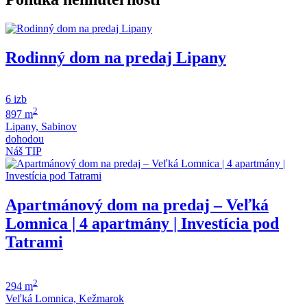
Rodinný dom na predaj Lipany
6 izb
2
897 m
Lipany, Sabinov
dohodou
Náš TIP
Apartmánový dom na predaj – Veľká
Lomnica | 4 apartmány | Investícia pod
Tatrami
2
294 m
Veľká Lomnica, Kežmarok