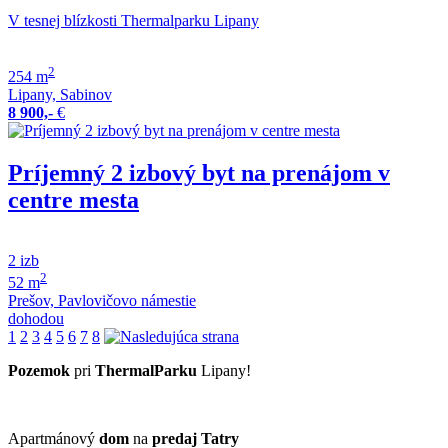
V tesnej blízkosti Thermalparku Lipany
2
254 m
Lipany, Sabinov
8 900,-
€
Príjemný 2 izbový byt na prenájom v
centre mesta
2 izb
2
52 m
Prešov, Pavlovičovo námestie
dohodou
1
2
3
4
5
6
7
8
Pozemok
pri
ThermalParku
Lipany!
Apartmánový
dom
na
predaj
Tatry