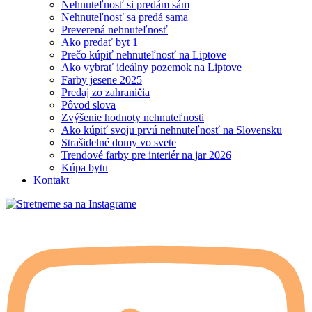
Nehnuteľnosť si predám sám
Nehnuteľnosť sa predá sama
Preverená nehnuteľnosť
Ako predať byt 1
Prečo kúpiť nehnuteľnosť na Liptove
Ako vybrať ideálny pozemok na Liptove
Farby jesene 2025
Predaj zo zahraničia
Pôvod slova
Zvýšenie hodnoty nehnuteľnosti
Ako kúpiť svoju prvú nehnuteľnosť na Slovensku
Strašidelné domy vo svete
Trendové farby pre interiér na jar 2026
Kúpa bytu
Kontakt