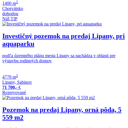
2
1400 m
Chorvátsko
dohodou
Náš TIP
Investičný pozemok na predaj Lipany, pri
aquaparku
podľa územného plánu mesta Lipany sa nachádza v oblasti pre
výstavbu rodinných domov
2
4779 m
Lipany, Sabinov
71 700,-
€
Rezervované
Pozemok na predaj Lipany, orná pôda, 5
559 m2