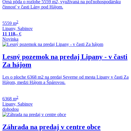
Orná pôda o rozlohe 5559 m2, využívaná na poľnohospodársku
činnosť v časti Lány pod Hájom.
2
5559 m
Lipany, Sabinov
11 118,-
€
Novinka
Lesný pozemok na predaj Lipany - v časti
Za hájom
Les o ploche 6368 m2 na predaj Severne od mesta Lipany v časti Za
Hájom, medzi Hájom a Špárovou.
2
6368 m
Lipany, Sabinov
dohodou
Záhrada na predaj v centre obce