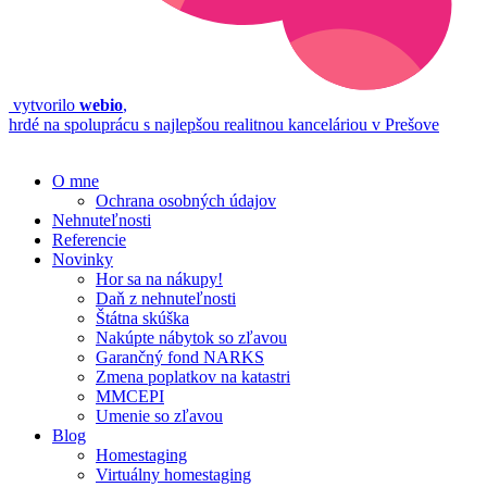
vytvorilo
webio
,
hrdé na spoluprácu s najlepšou realitnou kanceláriou v Prešove
O mne
Ochrana osobných údajov
Nehnuteľnosti
Referencie
Novinky
Hor sa na nákupy!
Daň z nehnuteľnosti
Štátna skúška
Nakúpte nábytok so zľavou
Garančný fond NARKS
Zmena poplatkov na katastri
MMCEPI
Umenie so zľavou
Blog
Homestaging
Virtuálny homestaging