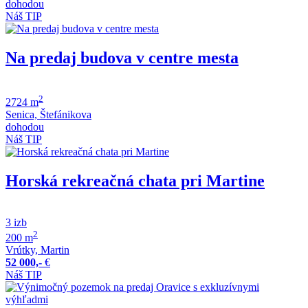
dohodou
Náš TIP
Na predaj budova v centre mesta
2
2724 m
Senica, Štefánikova
dohodou
Náš TIP
Horská rekreačná chata pri Martine
3 izb
2
200 m
Vrútky, Martin
52 000,-
€
Náš TIP