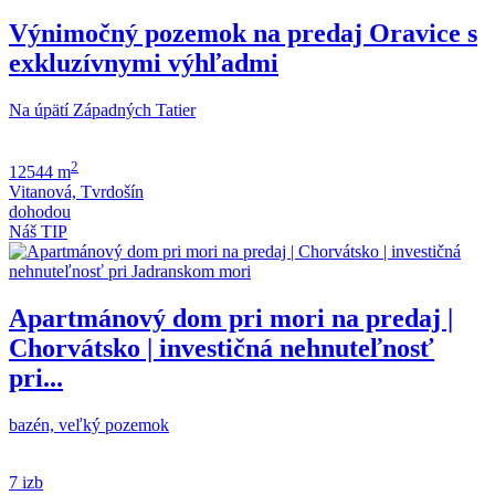
Výnimočný pozemok na predaj Oravice s
exkluzívnymi výhľadmi
Na úpätí Západných Tatier
2
12544 m
Vitanová, Tvrdošín
dohodou
Náš TIP
Apartmánový dom pri mori na predaj |
Chorvátsko | investičná nehnuteľnosť
pri...
bazén, veľký pozemok
7 izb