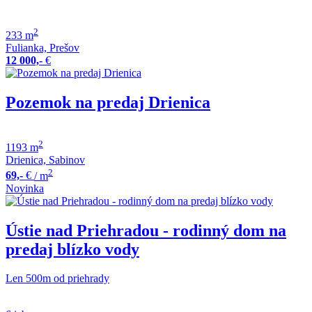
2
233 m
Fulianka, Prešov
12 000,-
€
Pozemok na predaj Drienica
2
1193 m
Drienica, Sabinov
2
69,-
€
/ m
Novinka
Ústie nad Priehradou - rodinný dom na
predaj blízko vody
Len 500m od priehrady