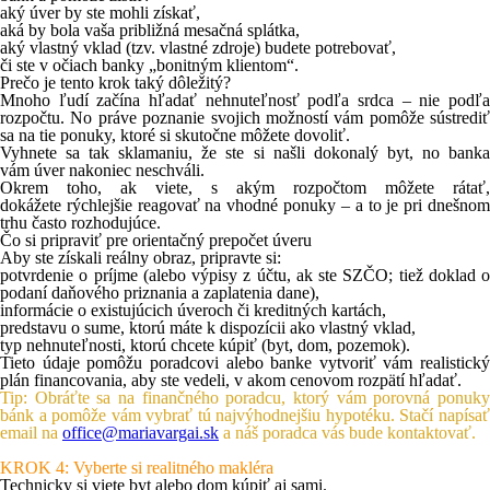
aký úver by ste mohli získať,
aká by bola vaša približná mesačná splátka,
aký vlastný vklad (tzv. vlastné zdroje) budete potrebovať,
či ste v očiach banky „bonitným klientom“.
Prečo je tento krok taký dôležitý?
Mnoho ľudí začína hľadať nehnuteľnosť podľa srdca – nie podľa
rozpočtu. No práve poznanie svojich možností vám pomôže sústrediť
sa na tie ponuky, ktoré si skutočne môžete dovoliť.
Vyhnete sa tak sklamaniu, že ste si našli dokonalý byt, no banka
vám úver nakoniec neschváli.
Okrem toho, ak viete, s akým rozpočtom môžete rátať,
dokážete rýchlejšie reagovať na vhodné ponuky – a to je pri dnešnom
trhu často rozhodujúce.
Čo si pripraviť pre orientačný prepočet úveru
Aby ste získali reálny obraz, pripravte si:
potvrdenie o príjme (alebo výpisy z účtu, ak ste SZČO; tiež doklad o
podaní daňového priznania a zaplatenia dane),
informácie o existujúcich úveroch či kreditných kartách,
predstavu o sume, ktorú máte k dispozícii ako vlastný vklad,
typ nehnuteľnosti, ktorú chcete kúpiť (byt, dom, pozemok).
Tieto údaje pomôžu poradcovi alebo banke vytvoriť vám realistický
plán financovania, aby ste vedeli, v akom cenovom rozpätí hľadať.
Tip: Obráťte sa na finančného poradcu, ktorý vám porovná ponuky
bánk a pomôže vám vybrať tú najvýhodnejšiu hypotéku. Stačí napísať
email na
office@mariavargai.sk
a náš poradca vás bude kontaktovať.
KROK 4: Vyberte si realitného makléra
Technicky si viete byt alebo dom kúpiť aj sami.