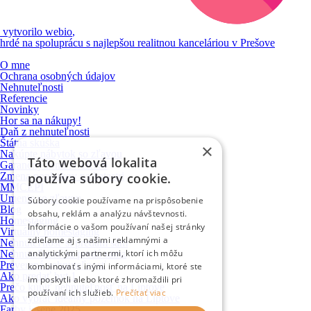
vytvorilo
webio
,
hrdé na spoluprácu s najlepšou realitnou kanceláriou v Prešove
O mne
Ochrana osobných údajov
Nehnuteľnosti
Referencie
Novinky
Hor sa na nákupy!
Daň z nehnuteľnosti
Štátna skúška
×
Nakúpte nábytok so zľavou
Táto webová lokalita
Garančný fond NARKS
používa súbory cookie.
Zmena poplatkov na katastri
MMCEPI
Umenie so zľavou
Súbory cookie používame na prispôsobenie
Blog
obsahu, reklám a analýzu návštevnosti.
Homestaging
Informácie o vašom používaní našej stránky
Virtuálny homestaging
zdieľame aj s našimi reklamnými a
Nehnuteľnosť si predám sám
analytickými partnermi, ktorí ich môžu
Nehnuteľnosť sa predá sama
Preverená nehnuteľnosť
kombinovať s inými informáciami, ktoré ste
Ako predať byt 1
im poskytli alebo ktoré zhromaždili pri
Prečo kúpiť nehnuteľnosť na Liptove
používaní ich služieb.
Prečítať viac
Ako vybrať ideálny pozemok na Liptove
Farby jesene 2025