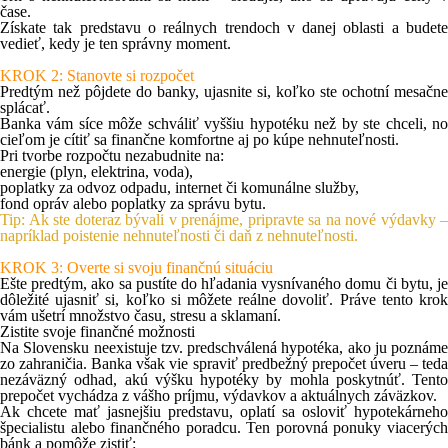
čase.
Získate tak predstavu
o reálnych trendoch v danej oblasti
a budet
vedieť, kedy je ten správny moment.
KROK 2: Stanovte si rozpočet
Predtým než pôjdete do banky, ujasnite si,
koľko ste ochotní mesačne
splácať
.
Banka vám síce môže schváliť vyššiu hypotéku než by ste chceli, no
cieľom je
cítiť sa finančne komfortne
aj po kúpe nehnuteľnosti.
Pri tvorbe rozpočtu nezabudnite na:
energie (plyn, elektrina, voda),
poplatky za odvoz odpadu, internet či komunálne služby,
fond opráv alebo poplatky za správu bytu.
Tip: Ak ste doteraz bývali v prenájme, pripravte sa na nové výdavky –
napríklad poistenie nehnuteľnosti či daň z nehnuteľnosti.
KROK 3: Overte si svoju finančnú situáciu
Ešte predtým, ako sa pustíte do hľadania vysnívaného domu či bytu, je
dôležité ujasniť si, koľko si môžete reálne dovoliť. Práve tento krok
vám ušetrí množstvo času, stresu a sklamaní.
Zistite svoje finančné možnosti
Na Slovensku neexistuje tzv. predschválená hypotéka, ako ju poznáme
zo zahraničia. Banka však vie spraviť predbežný prepočet úveru – teda
nezáväzný odhad, akú výšku hypotéky by mohla poskytnúť. Tento
prepočet vychádza z vášho príjmu, výdavkov a aktuálnych záväzkov.
Ak chcete mať jasnejšiu predstavu, oplatí sa osloviť hypotekárneho
špecialistu alebo finančného poradcu. Ten porovná ponuky viacerých
bánk a pomôže zistiť: