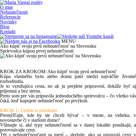
O mne
Nehnuteľnosti
Referencie
Novinky
Blog
Kontakt
MENU
Ako kúpiť svoju prvú nehnuteľnosť na Slovensku
Sprievodca kúpou prvej nehnuteľnosti
KROK ZA KROKOM: Ako kúpiť svoju prvú nehnuteľnosť
Kúpa vlastného bytu alebo domu patrí medzi najväčšie životné
rozhodnutia.
Je to vzrušujúca cesta, no ak ju prejdete pripravení, dokáže byť aj
príjemná a bez stresu.
Preto som pre vás pripravila jednoduchého sprievodcu –
čo všetko vás
čaká, keď kupujete nehnuteľnosť po prvýkrát.
KROK 1: Urobte si prieskum
Premýšľajte,
kde by ste chceli bývať
– v meste, na vidieku, 
novostavbe či v staršom dome?
Všímajte si,
aké typy nehnuteľností
sa v danej lokalite ponúkajú, a
porovnávajte ceny.
Trh s nehnuteľnosťami sa mení – sledujte, ako sa upravujú ceny v