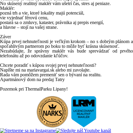
No skúsený
realitný maklér vám ušetrí čas, stres aj peniaze
.
Maklér:
pozná trh a vie, ktoré lokality majú potenciál,
vie vyjednať férovú cenu,
postará sa o zmluvy, kataster, právnika aj prepis energií,
a hlavne –
stojí na vašej strane.
Záver
Kúpa prvej nehnuteľnosti je veľkým krokom – no s dobrým plánom a
spoľahlivým partnerom po boku to môže byť krásna skúsenosť.
Nezabúdajte, že správny maklér vás bude sprevádzať
od prvého
telefonátu až po odovzdanie kľúčov
.
Chcete poradiť s kúpou svojej prvej nehnuteľnosti?
Napíšte mi na mariavargai.sk alebo mi zavolajte.
Rada vám pomôžem premeniť sen o bývaní na realitu.
Apartmánový
dom
na
predaj
Tatry
Pozemok
pri
ThermalParku
Lipany!