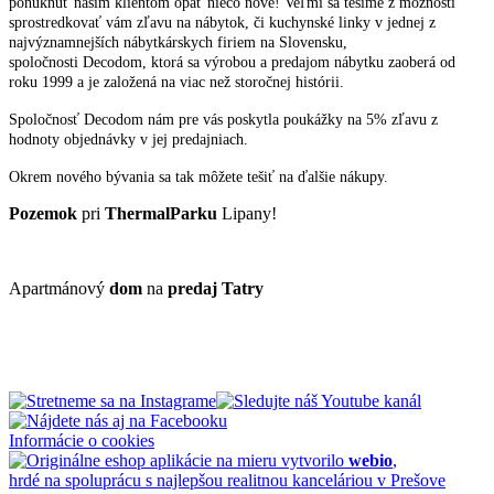
ponúknuť našim klientom opäť niečo nové! Veľmi sa tešíme z možnosti
sprostredkovať vám zľavu na nábytok, či kuchynské linky v jednej z
najvýznamnejších nábytkárskych firiem na Slovensku,
spoločnosti Decodom, ktorá sa výrobou a predajom nábytku zaoberá od
roku 1999 a je založená na viac než storočnej histórii.
Spoločnosť Decodom nám pre vás poskytla poukážky na 5% zľavu z
hodnoty objednávky v jej predajniach.
Okrem nového bývania sa tak môžete tešiť na ďalšie nákupy.
Pozemok
pri
ThermalParku
Lipany!
Apartmánový
dom
na
predaj
Tatry
Informácie o cookies
vytvorilo
webio
,
hrdé na spoluprácu s najlepšou realitnou kanceláriou v Prešove