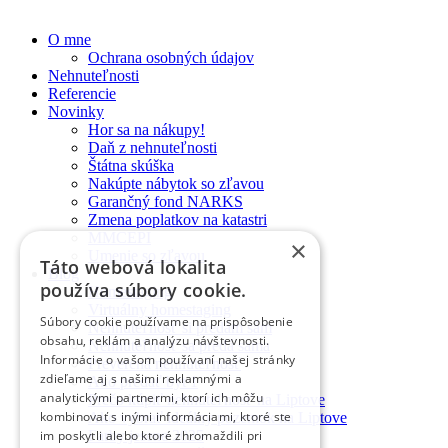
O mne
Ochrana osobných údajov
Nehnuteľnosti
Referencie
Novinky
Hor sa na nákupy!
Daň z nehnuteľnosti
Štátna skúška
Nakúpte nábytok so zľavou
Garančný fond NARKS
Zmena poplatkov na katastri
MMCEPI
×
Umenie so zľavou
Táto webová lokalita
Blog
používa súbory cookie.
Homestaging
Virtuálny homestaging
Súbory cookie používame na prispôsobenie
Nehnuteľnosť si predám sám
obsahu, reklám a analýzu návštevnosti.
Nehnuteľnosť sa predá sama
Informácie o vašom používaní našej stránky
Preverená nehnuteľnosť
zdieľame aj s našimi reklamnými a
Ako predať byt 1
analytickými partnermi, ktorí ich môžu
Prečo kúpiť nehnuteľnosť na Liptove
kombinovať s inými informáciami, ktoré ste
Ako vybrať ideálny pozemok na Liptove
Farby jesene 2025
im poskytli alebo ktoré zhromaždili pri