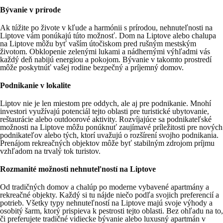
Bývanie v prírode
Ak túžite po živote v kľude a
harmónii s prírodou
, nehnuteľnosti na
Liptove vám ponúkajú túto možnosť. Dom na Liptove alebo chalupa
na Liptove môžu byť vaším útočiskom pred rušným mestským
životom. Obklopenie zelenými lukami a nádhernými výhľadmi vás
každý deň nabijú energiou a pokojom. Bývanie v takomto prostredí
môže poskytnúť vašej rodine
bezpečný a príjemný domov
.
Podnikanie v lokalite
Liptov nie je len miestom pre oddych, ale aj pre podnikanie. Mnohí
investori
využívajú potenciál tejto oblasti
pre turistické ubytovanie,
reštaurácie alebo outdoorové aktivity. Rozvíjajúce sa p
odnikateľské
možnosti na Liptove
môžu ponúknuť zaujímavé príležitosti pre nových
podnikateľov alebo tých, ktorí uvažujú o rozšírení svojho podnikania.
Prenájom rekreačných objektov môže byť stabilným zdrojom príjmu
vzhľadom na trvalý tok turistov.
Rozmanité možnosti nehnuteľností na Liptove
Od tradičných domov a chalúp po moderne vybavené apartmány a
rekreačné objekty. Každý si tu nájde niečo podľa svojich preferencií a
potrieb.
Všetky typy nehnuteľností na Liptove
majú svoje výhody a
osobitý šarm, ktorý prispieva k pestrosti tejto oblasti. Bez ohľadu na to,
či preferujete tradičné vidiecke bývanie alebo luxusný apartmán v