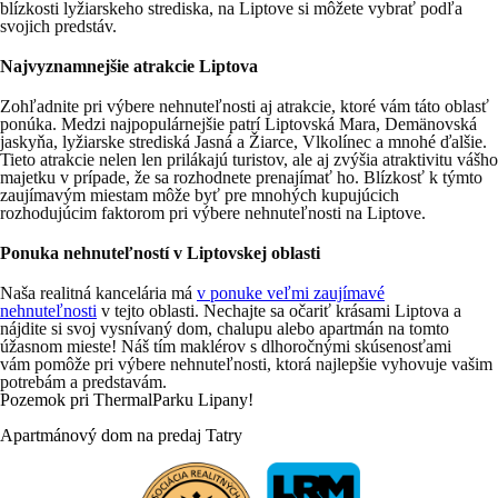
blízkosti lyžiarskeho strediska, na Liptove si môžete
vybrať podľa
svojich predstáv
.
Najvyznamnejšie atrakcie Liptova
Zohľadnite pri výbere nehnuteľnosti aj atrakcie, ktoré vám táto oblasť
ponúka. Medzi najpopulárnejšie patrí Liptovská Mara, Demänovská
jaskyňa,
lyžiarske strediská
Jasná a Žiarce, Vlkolínec a mnohé ďalšie.
Tieto atrakcie nelen len prilákajú turistov, ale aj z
výšia atraktivitu vášho
majetku
v prípade, že sa rozhodnete prenajímať ho. Blízkosť k týmto
zaujímavým miestam môže byť pre mnohých kupujúcich
rozhodujúcim
faktorom pri výbere nehnuteľnosti na Liptove
.
Ponuka nehnuteľností v Liptovskej oblasti
Naša realitná kancelária má
v ponuke veľmi zaujímavé
nehnuteľnosti
v tejto oblasti. Nechajte sa očariť krásami Liptova a
nájdite si svoj vysnívaný dom, chalupu alebo apartmán na tomto
úžasnom mieste! Náš tím maklérov s dlhoročnými skúsenosťami
vám
pomôže pri výbere nehnuteľnosti
, ktorá najlepšie vyhovuje vašim
potrebám a predstavám.
Pozemok
pri
ThermalParku
Lipany!
Apartmánový
dom
na
predaj
Tatry