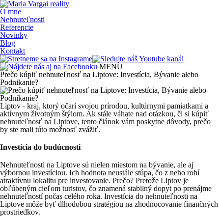
O mne
Nehnuteľnosti
Referencie
Novinky
Blog
Kontakt
MENU
Prečo kúpiť nehnuteľnosť na Liptove: Investícia, Bývanie alebo
Podnikanie?
Liptov - kraj, ktorý očarí svojou prírodou, kultúrnymi pamiatkami a
aktívnym životným štýlom. Ak stále váhate nad otázkou, či si kúpiť
nehnuteľnosť na Liptove
, tento článok vám poskytne dôvody, prečo
by ste mali túto možnosť zvážiť.
Investícia do budúcnosti
Nehnuteľnosti na Liptove
sú nielen miestom na bývanie, ale aj
výbornou investíciou. Ich
hodnota neustále stúpa
, čo z neho robí
atraktívnu lokalitu pre investovanie. Prečo? Pretože Liptov je
obľúbeným cieľom turistov, čo znamená stabilný dopyt po prenájme
nehnuteľností počas celého roka. Investícia do nehnuteľnosti na
Liptove môže byť dlhodobou stratégiou na zhodnocovanie finančných
prostriedkov.