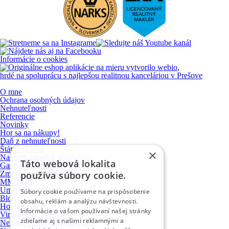
Informácie o cookies
vytvorilo
webio
,
hrdé na spoluprácu s najlepšou realitnou kanceláriou v Prešove
O mne
Ochrana osobných údajov
Nehnuteľnosti
Referencie
Novinky
Hor sa na nákupy!
Daň z nehnuteľnosti
Štátna skúška
×
Nakúpte nábytok so zľavou
Táto webová lokalita
Garančný fond NARKS
Zmena poplatkov na katastri
používa súbory cookie.
MMCEPI
Umenie so zľavou
Súbory cookie používame na prispôsobenie
Blog
obsahu, reklám a analýzu návštevnosti.
Homestaging
Informácie o vašom používaní našej stránky
Virtuálny homestaging
zdieľame aj s našimi reklamnými a
Nehnuteľnosť si predám sám