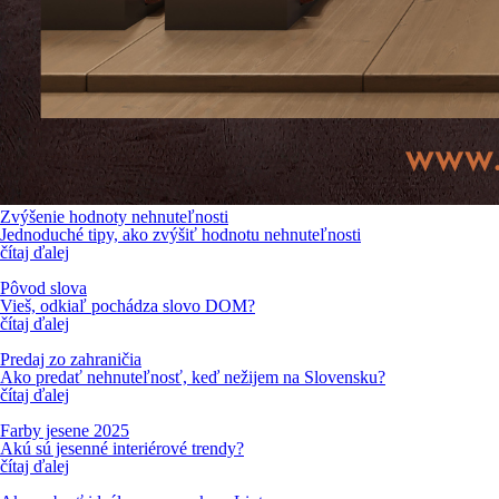
Zvýšenie hodnoty nehnuteľnosti
Jednoduché tipy, ako zvýšiť hodnotu nehnuteľnosti
čítaj ďalej
Pôvod slova
Vieš, odkiaľ pochádza slovo DOM?
čítaj ďalej
Predaj zo zahraničia
Ako predať nehnuteľnosť, keď nežijem na Slovensku?
čítaj ďalej
Farby jesene 2025
Akú sú jesenné interiérové trendy?
čítaj ďalej