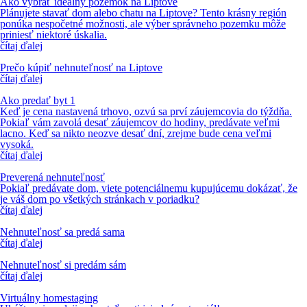
Ako vybrať ideálny pozemok na Liptove
Plánujete stavať dom alebo chatu na Liptove? Tento krásny región
ponúka nespočetné možnosti, ale výber správneho pozemku môže
priniesť niektoré úskalia.
čítaj ďalej
Prečo kúpiť nehnuteľnosť na Liptove
čítaj ďalej
Ako predať byt 1
Keď je cena nastavená trhovo, ozvú sa prví záujemcovia do týždňa.
Pokiaľ vám zavolá desať záujemcov do hodiny, predávate veľmi
lacno. Keď sa nikto neozve desať dní, zrejme bude cena veľmi
vysoká.
čítaj ďalej
Preverená nehnuteľnosť
Pokiaľ predávate dom, viete potenciálnemu kupujúcemu dokázať, že
je váš dom po všetkých stránkach v poriadku?
čítaj ďalej
Nehnuteľnosť sa predá sama
čítaj ďalej
Nehnuteľnosť si predám sám
čítaj ďalej
Virtuálny homestaging