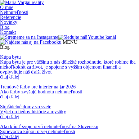
O mne
Nehnuteľnosti
Referencie
Novinky
Blog
Kontakt
MENU
Blog
Kúpa bytu
Kúpa bytu je pre väčšinu z nás dôležité rozhodnutie, ktoré robíme iba
niekoľkokrát za život, je spojené s vyšším objemom financií a
ovplyvňuje náš ďalší život
čítaj ďalej
Trendové farby pre interiér na jar 2026
Ako farby zvyšujú hodnotu nehnuteľnosti
čítaj ďalej
Strašidelné domy vo svete
Výlet do tieňov histórie a mystiky
čítaj ďalej
Ako kúpiť svoju prvú nehnuteľnosť na Slovensku
Sprievodca kúpou prvej nehnuteľnosti
čítaj ďalej