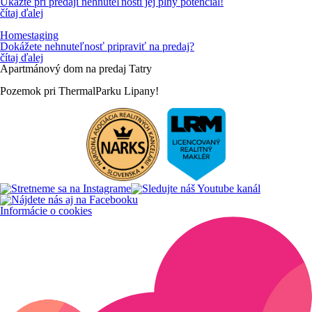
Ukážte pri predaji nehnuteľnosti jej plný potenciál!
čítaj ďalej
Homestaging
Dokážete nehnuteľnosť pripraviť na predaj?
čítaj ďalej
Apartmánový
dom
na
predaj
Tatry
Pozemok
pri
ThermalParku
Lipany!
Informácie o cookies