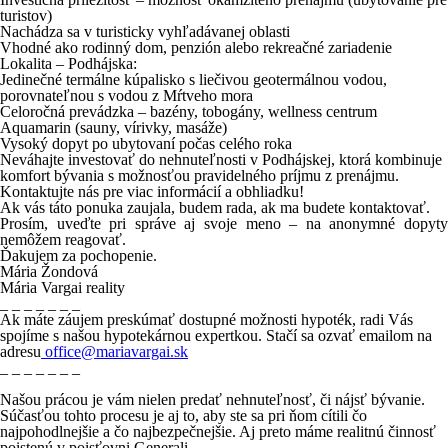
turistov)
Nachádza sa v turisticky vyhľadávanej oblasti
Vhodné ako rodinný dom, penzión alebo rekreačné zariadenie
Lokalita – Podhájska:
Jedinečné
termálne kúpalisko
s
liečivou geotermálnou vodou
,
porovnateľnou s vodou z Mŕtveho mora
Celoročná prevádzka – bazény, tobogány, wellness centrum
Aquamarin (sauny, vírivky, masáže)
Vysoký dopyt po ubytovaní počas celého roka
Neváhajte investovať do nehnuteľnosti v Podhájskej, ktorá kombinuje
komfort bývania s možnosťou pravidelného príjmu z prenájmu.
Kontaktujte nás pre viac informácií a obhliadku!
Ak vás táto ponuka zaujala, budem rada, ak ma budete kontaktovať.
Prosím, uveďte pri správe aj svoje meno – na anonymné dopyty
nemôžem reagovať.
Ďakujem za pochopenie.
Mária Žondová
Mária Vargai reality
_ _ _ _ _ _ _
Ak máte záujem preskúmať dostupné možnosti hypoték, radi Vás
spojíme s našou hypotekárnou expertkou. Stačí sa ozvať emailom na
adresu
office@mariavargai.sk
_ _ _ _ _ _ _
Našou prácou je vám nielen predať nehnuteľnosť, či nájsť bývanie.
Súčasťou tohto procesu je aj to, aby ste sa pri ňom cítili čo
najpohodlnejšie a čo najbezpečnejšie. Aj preto máme
realitnú činnosť
poistenú
v poisťovni
Generali.