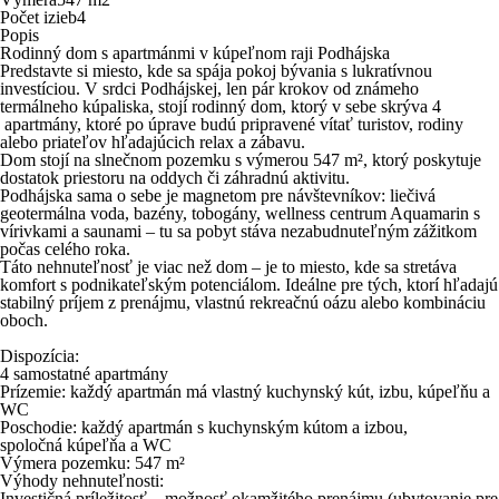
Počet izieb
4
Popis
Rodinný dom s apartmánmi v kúpeľnom raji Podhájska
Predstavte si miesto, kde sa spája pokoj bývania s lukratívnou
investíciou. V srdci Podhájskej, len pár krokov od známeho
termálneho kúpaliska, stojí rodinný dom, ktorý v sebe skrýva 4
apartmány, ktoré po úprave budú pripravené vítať turistov, rodiny
alebo priateľov hľadajúcich relax a zábavu.
Dom stojí na slnečnom pozemku s výmerou 547 m², ktorý poskytuje
dostatok priestoru na oddych či záhradnú aktivitu.
Podhájska sama o sebe je magnetom pre návštevníkov: liečivá
geotermálna voda, bazény, tobogány, wellness centrum Aquamarin s
vírivkami a saunami – tu sa pobyt stáva nezabudnuteľným zážitkom
počas celého roka.
Táto nehnuteľnosť je viac než dom – je to miesto, kde sa stretáva
komfort s podnikateľským potenciálom. Ideálne pre tých, ktorí hľadajú
stabilný príjem z prenájmu, vlastnú rekreačnú oázu alebo kombináciu
oboch.
Dispozícia:
4
samostatné
apartmány
Prízemie: každý apartmán má vlastný kuchynský kút, izbu, kúpeľňu a
WC
Poschodie: každý apartmán s kuchynským kútom a izbou,
spoločná kúpeľňa a WC
Výmera pozemku: 547 m²
Výhody nehnuteľnosti:
Investičná príležitosť
– možnosť okamžitého prenájmu (ubytovanie pre