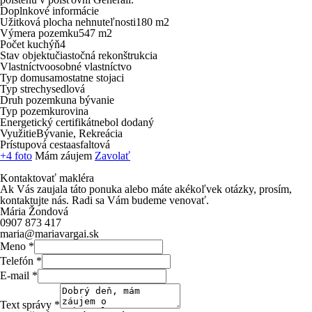
Doplnkové informácie
Užitková plocha nehnuteľnosti
180 m
2
Výmera pozemku
547 m
2
Počet kuchýň
4
Stav objektu
čiastočná rekonštrukcia
Vlastníctvo
osobné vlastníctvo
Typ domu
samostatne stojaci
Typ strechy
sedlová
Druh pozemku
na bývanie
Typ pozemku
rovina
Energetický certifikát
nebol dodaný
Využitie
Bývanie, Rekreácia
Prístupová cesta
asfaltová
+4 foto
Mám záujem
Zavolať
Kontaktovať makléra
Ak Vás zaujala táto ponuka alebo máte akékoľvek otázky, prosím,
kontaktujte nás. Radi sa Vám budeme venovať.
Mária Žondová
0907 873 417
maria@mariavargai.sk
Meno
*
Telefón
*
E-mail
*
Text správy
*