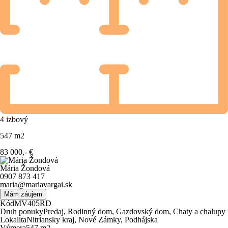
4
izbový
547
m
2
83 000,-
€
Mária Žondová
0907 873 417
maria@mariavargai.sk
Mám záujem
Kód
MV405RD
Druh ponuky
Predaj, Rodinný dom, Gazdovský dom, Chaty a chalupy
Lokalita
Nitriansky kraj, Nové Zámky, Podhájska
Výmera
547 m
2