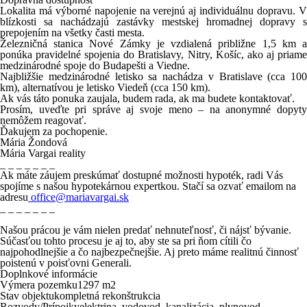
Lokalita má
výborné napojenie na verejnú aj individuálnu dopravu
. 
blízkosti sa nachádzajú zastávky mestskej hromadnej dopravy s
prepojením na všetky časti mesta.
Železničná stanica Nové Zámky
je vzdialená približne
1,5 km
ponúka pravidelné spojenia do
Bratislavy, Nitry, Košíc
, ako aj
priam
medzinárodné spoje do Budapešti a Viedne
.
Najbližšie medzinárodné letisko sa nachádza v
Bratislave (cca 100
km)
, alternatívou je
letisko Viedeň (cca 150 km)
.
Ak vás táto ponuka zaujala, budem rada, ak ma budete kontaktovať.
Prosím, uveďte pri správe aj svoje meno – na anonymné dopyty
nemôžem reagovať.
Ďakujem za pochopenie.
Mária Žondová
Mária Vargai reality
_ _ _ _ _ _ _
Ak máte záujem preskúmať dostupné možnosti hypoték, radi Vás
spojíme s našou hypotekárnou expertkou. Stačí sa ozvať emailom na
adresu
office@mariavargai.sk
_ _ _ _ _ _ _
Našou prácou je vám nielen predať nehnuteľnosť, či nájsť bývanie.
Súčasťou tohto procesu je aj to, aby ste sa pri ňom cítili čo
najpohodlnejšie a čo najbezpečnejšie. Aj preto máme
realitnú činnosť
poistenú
v poisťovni
Generali.
Doplnkové informácie
Výmera pozemku
1297 m
2
Stav objektu
kompletná rekonštrukcia
Rozvody/Prí­pojky
elektrina, vodovod, kanalizácia, plynovod