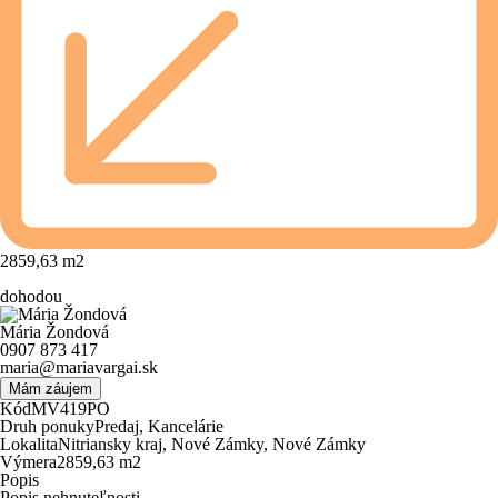
2859,63
m
2
dohodou
Mária Žondová
0907 873 417
maria@mariavargai.sk
Mám záujem
Kód
MV419PO
Druh ponuky
Predaj, Kancelárie
Lokalita
Nitriansky kraj, Nové Zámky, Nové Zámky
Výmera
2859,63 m
2
Popis
Popis nehnuteľnosti