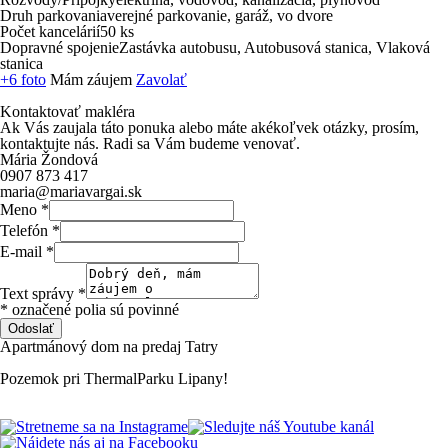
Druh parkovania
verejné parkovanie, garáž, vo dvore
Počet kancelárií­
50 ks
Dopravné spojenie
Zastávka autobusu, Autobusová stanica, Vlaková
stanica
+6 foto
Mám záujem
Zavolať
Kontaktovať makléra
Ak Vás zaujala táto ponuka alebo máte akékoľvek otázky, prosím,
kontaktujte nás. Radi sa Vám budeme venovať.
Mária Žondová
0907 873 417
maria@mariavargai.sk
Meno
*
Telefón
*
E-mail
*
Text správy
*
* označené polia sú povinné
Odoslať
Apartmánový
dom
na
predaj
Tatry
Pozemok
pri
ThermalParku
Lipany!