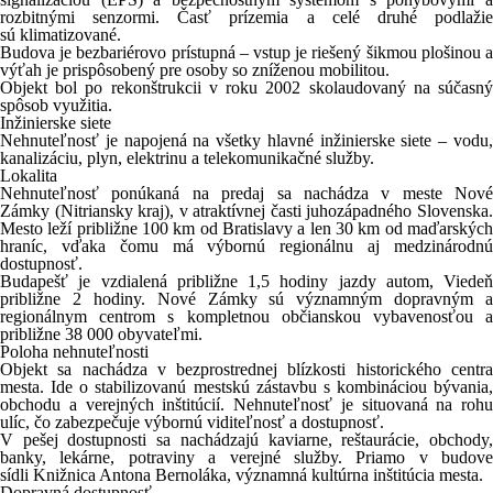
rozbitnými senzormi. Časť prízemia a celé druhé podlažie
sú
klimatizované
.
Budova je
bezbariérovo prístupná
– vstup je riešený šikmou plošinou 
výťah je prispôsobený pre osoby so zníženou mobilitou.
Objekt bol po rekonštrukcii v roku
2002 skolaudovaný
na súčasn
spôsob využitia.
Inžinierske siete
Nehnuteľnosť je napojená na
všetky hlavné inžinierske siete
– vodu
kanalizáciu, plyn, elektrinu a telekomunikačné služby.
Lokalita
Nehnuteľnosť ponúkaná na predaj sa nachádza v meste
Nové
Zámky
(Nitriansky kraj), v atraktívnej časti juhozápadného Slovenska.
Mesto leží približne
100 km od Bratislavy
a len
30 km od maďarských
hraníc
, vďaka čomu má výbornú regionálnu aj medzinárodnú
dostupnosť.
Budapešť je vzdialená približne
1,5 hodiny jazdy autom
, Viedeň
približne
2 hodiny
. Nové Zámky sú významným
dopravným a
regionálnym centrom
s kompletnou občianskou vybavenosťou 
približne
38 000 obyvateľmi
.
Poloha nehnuteľnosti
Objekt sa nachádza v bezprostrednej blízkosti
historického centr
mesta
. Ide o stabilizovanú mestskú zástavbu s kombináciou bývania,
obchodu a verejných inštitúcií. Nehnuteľnosť je situovaná
na rohu
ulíc
, čo zabezpečuje
výbornú viditeľnosť a dostupnosť
.
V pešej dostupnosti sa nachádzajú
kaviarne, reštaurácie, obchody
banky, lekárne, potraviny a verejné služby
. Priamo v budove
sídli
Knižnica Antona Bernoláka
, významná kultúrna inštitúcia mesta.
Dopravná dostupnosť