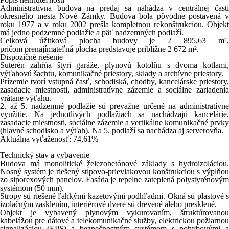
A
dministratívna budova
na predaj
sa nahádza v
centrálnej časti
okresného mesta Nové Zámky
. Budova bola pôvodne postavená v
roku
1977
a v roku
2002
prešla
kompletnou rekonštrukciou
. Objek
má
jedno podzemné podlažie a päť nadzemných podlaží
.
Celková úžitková plocha budovy je
2 895,63 m²
pričom
prenajímateľná plocha
predstavuje približne
2 672 m²
.
Dispozičné riešenie
Suterén
zahŕňa štyri garáže, plynovú kotolňu s dvoma kotlami,
výťahovú šachtu, komunikačné priestory, sklady a archívne priestory.
Prízemie
tvorí vstupná časť, schodiská, chodby, kancelárske priestory,
zasadacie miestnosti, administratívne zázemie a sociálne zariadenia
vrátane výťahu.
2. až 5. nadzemné podlažie
sú prevažne určené na administratívn
využitie. Na jednotlivých podlažiach sa nachádzajú kancelárie,
zasadacie miestnosti, sociálne zázemie a vertikálne komunikačné prvky
(hlavné schodisko a výťah). Na
5. podlaží
sa nachádza aj
serverovňa
.
Aktuálna vyťaženosť: 74,61%
Technický stav a vybavenie
Budova má
monolitické železobetónové základy
s hydroizoláciou.
Nosný systém je riešený
stĺpovo-prievlakovou konštrukciou
s výplňo
zo
siporexových panelov
. Fasáda je
tepelne zateplená
polystyrénový
systémom (50 mm).
Stropy sú riešené
ľahkými kazetovými podhľadmi
. Okná sú
plastové 
izolačným zasklením
, interiérové dvere sú drevené alebo presklené.
Objekt je vybavený
plynovým vykurovaním
,
štruktúrovanou
kabelážou
pre dátové a telekomunikačné služby,
elektrickou požiarno
signalizáciou (EPS)
a
bezpečnostným systémom
s pohybovými 