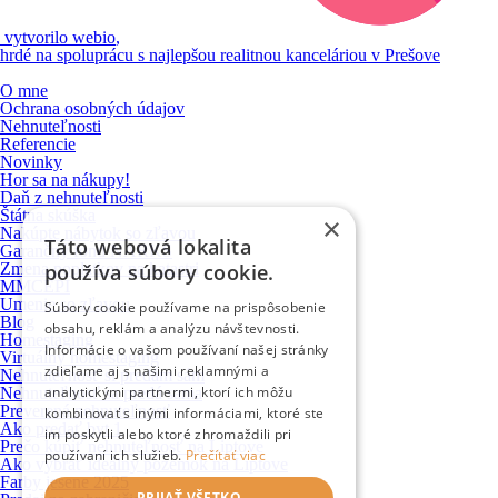
vytvorilo
webio
,
hrdé na spoluprácu s najlepšou realitnou kanceláriou v Prešove
O mne
Ochrana osobných údajov
Nehnuteľnosti
Referencie
Novinky
Hor sa na nákupy!
Daň z nehnuteľnosti
Štátna skúška
×
Nakúpte nábytok so zľavou
Táto webová lokalita
Garančný fond NARKS
Zmena poplatkov na katastri
používa súbory cookie.
MMCEPI
Umenie so zľavou
Súbory cookie používame na prispôsobenie
Blog
obsahu, reklám a analýzu návštevnosti.
Homestaging
Informácie o vašom používaní našej stránky
Virtuálny homestaging
zdieľame aj s našimi reklamnými a
Nehnuteľnosť si predám sám
analytickými partnermi, ktorí ich môžu
Nehnuteľnosť sa predá sama
Preverená nehnuteľnosť
kombinovať s inými informáciami, ktoré ste
Ako predať byt 1
im poskytli alebo ktoré zhromaždili pri
Prečo kúpiť nehnuteľnosť na Liptove
používaní ich služieb.
Prečítať viac
Ako vybrať ideálny pozemok na Liptove
Farby jesene 2025
PRIJAŤ VŠETKO