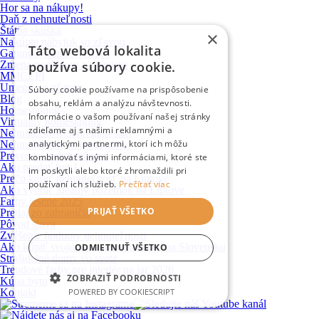
Hor sa na nákupy!
Daň z nehnuteľnosti
Štátna skúška
×
Nakúpte nábytok so zľavou
Táto webová lokalita
Garančný fond NARKS
Zmena poplatkov na katastri
používa súbory cookie.
MMCEPI
Umenie so zľavou
Súbory cookie používame na prispôsobenie
Blog
obsahu, reklám a analýzu návštevnosti.
Homestaging
Informácie o vašom používaní našej stránky
Virtuálny homestaging
zdieľame aj s našimi reklamnými a
Nehnuteľnosť si predám sám
analytickými partnermi, ktorí ich môžu
Nehnuteľnosť sa predá sama
Preverená nehnuteľnosť
kombinovať s inými informáciami, ktoré ste
Ako predať byt 1
im poskytli alebo ktoré zhromaždili pri
Prečo kúpiť nehnuteľnosť na Liptove
používaní ich služieb.
Prečítať viac
Ako vybrať ideálny pozemok na Liptove
Farby jesene 2025
PRIJAŤ VŠETKO
Predaj zo zahraničia
Pôvod slova
Zvýšenie hodnoty nehnuteľnosti
Ako kúpiť svoju prvú nehnuteľnosť na Slovensku
ODMIETNUŤ VŠETKO
Strašidelné domy vo svete
Trendové farby pre interiér na jar 2026
ZOBRAZIŤ PODROBNOSTI
Kúpa bytu
Kontakt
POWERED BY COOKIESCRIPT