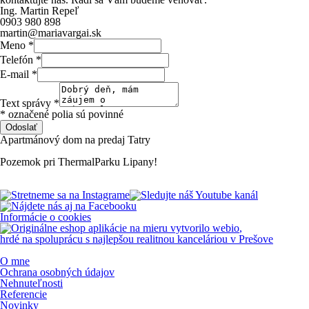
Ing. Martin Repeľ
0903 980 898
martin@mariavargai.sk
Meno
*
Telefón
*
E-mail
*
Text správy
*
* označené polia sú povinné
Odoslať
Apartmánový
dom
na
predaj
Tatry
Pozemok
pri
ThermalParku
Lipany!
Informácie o cookies
vytvorilo
webio
,
hrdé na spoluprácu s najlepšou realitnou kanceláriou v Prešove
O mne
Ochrana osobných údajov
Nehnuteľnosti
Referencie
Novinky