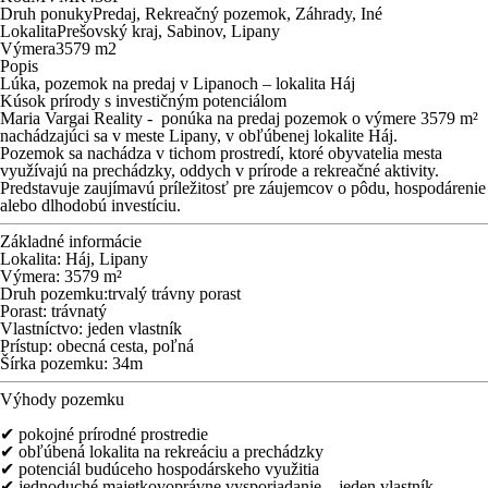
Druh ponuky
Predaj, Rekreačný pozemok, Záhrady, Iné
Lokalita
Prešovský kraj, Sabinov, Lipany
Výmera
3579 m
2
Popis
Lúka, pozemok na predaj v Lipanoch – lokalita Háj
Kúsok prírody s investičným potenciálom
Maria Vargai Reality - ponúka na predaj pozemok o výmere 3579
m²
nachádzajúci sa v meste
Lipany
, v obľúbenej lokalite Háj.
Pozemok sa nachádza v tichom prostredí, ktoré obyvatelia mesta
využívajú na prechádzky, oddych v prírode a rekreačné aktivity.
Predstavuje zaujímavú príležitosť pre záujemcov o pôdu, hospodárenie
alebo dlhodobú investíciu.
Základné informácie
Lokalita: Háj,
Lipany
Výmera: 3579
m²
Druh pozemku:t
rvalý trávny porast
Porast: trávnatý
Vlastníctvo: jeden vlastník
Prístup: obecná cesta, poľná
Šírka pozemku: 34m
Výhody pozemku
✔ pokojné prírodné prostredie
✔ obľúbená lokalita na rekreáciu a prechádzky
✔ potenciál budúceho hospodárskeho využitia
✔ jednoduché majetkovoprávne vysporiadanie – jeden vlastník