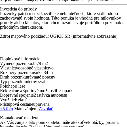
Investícia do prírody
Pozemky patria medzi špecifické nehnuteľnosti, ktoré si dlhodobo
zachovávajú svoju hodnotu. Táto ponuka je vhodná pre milovníkov
prírody alebo klientov, ktorí chcú rozšíriť svoje portfólio o pozemok s
prírodným charakterom.
Zdroj mapového podkladu: ÚGKK SR (informatívne zobrazenie)
Doplnkové informácie
Výmera pozemku
3579 m
2
Vlastníctvo
osobné vlastníctvo
Rozmery pozemku
šírka 34 m
Druh pozemku
trávnaté porasty
Typ pozemku
mierny svah
Poloha
pri lese
Rekreačné a športové možnosti
Lesopark
Dopravné spojenie
Zastávka autobusu
Využitie
Rekreácia
Prístupová cesta
neupravená
+5 foto
Mám záujem
Zavolať
Kontaktovať makléra
Ak Vás zaujala táto ponuka alebo máte akékoľvek otázky, prosím,
kontaktujte nás. Radi sa Vám budeme venovať.