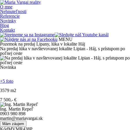
O mne
Nehnuteľnosti
Referencie
Novinky
Blog
Kontakt
MENU
Pozemok na predaj Lipany, lúka v lokalite Háj
Na predaj lúka v navštevovanej lokalite Lipian - Háj, s prístupom po
poľnej ceste
Novinka
+5 foto
3579
m
2
7 500,-
€
Ing. Martin Repeľ
0903 980 898
martin@mariavargai.sk
Mám záujem
Kód
MVMR438P