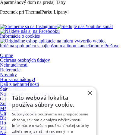
Apartmánový
dom
na
predaj
Tatry
Pozemok
pri
ThermalParku
Lipany!
Informácie o cookies
vytvorilo
webio
,
hrdé na spoluprácu s najlepšou realitnou kanceláriou v Prešove
O mne
Ochrana osobných údajov
Nehnuteľnosti
Referencie
Novinky
Hor sa na nákupy!
Daň z nehnuteľnosti
Štátna skúška
×
Nakúpte nábytok so zľavou
Táto webová lokalita
Garančný fond NARKS
Zmena poplatkov na katastri
používa súbory cookie.
MMCEPI
Umenie so zľavou
Súbory cookie používame na prispôsobenie
Blog
obsahu, reklám a analýzu návštevnosti.
Homestaging
Informácie o vašom používaní našej stránky
Virtuálny homestaging
zdieľame aj s našimi reklamnými a
Nehnuteľnosť si predám sám