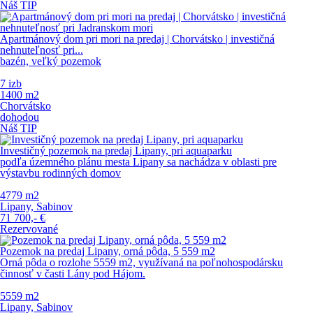
Náš TIP
Apartmánový dom pri mori na predaj | Chorvátsko | investičná
nehnuteľnosť pri...
bazén, veľký pozemok
7 izb
1400 m
2
Chorvátsko
dohodou
Náš TIP
Investičný pozemok na predaj Lipany, pri aquaparku
podľa územného plánu mesta Lipany sa nachádza v oblasti pre
výstavbu rodinných domov
4779 m
2
Lipany, Sabinov
71 700,-
€
Rezervované
Pozemok na predaj Lipany, orná pôda, 5 559 m2
Orná pôda o rozlohe 5559 m2, využívaná na poľnohospodársku
činnosť v časti Lány pod Hájom.
5559 m
2
Lipany, Sabinov