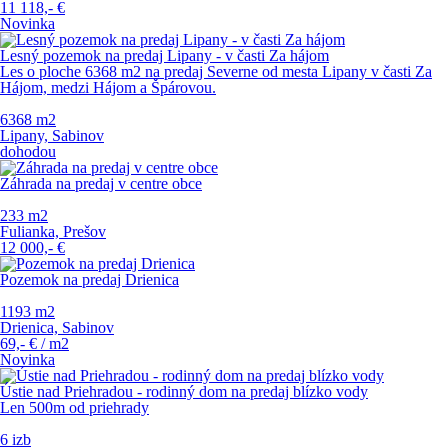
11 118,-
€
Novinka
Lesný pozemok na predaj Lipany - v časti Za hájom
Les o ploche 6368 m2 na predaj Severne od mesta Lipany v časti Za
Hájom, medzi Hájom a Špárovou.
6368 m
2
Lipany, Sabinov
dohodou
Záhrada na predaj v centre obce
233 m
2
Fulianka, Prešov
12 000,-
€
Pozemok na predaj Drienica
1193 m
2
Drienica, Sabinov
69,-
€
/ m
2
Novinka
Ústie nad Priehradou - rodinný dom na predaj blízko vody
Len 500m od priehrady
6 izb