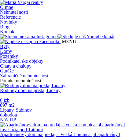
O mne
Nehnuteľnosti
Referencie
Novinky
Blog
Kontakt
MENU
Byty
Domy
Pozemky
Podnikateľské objekty
Chaty a chalupy
Garáže
Zahraničné nehnuteľnosti
Ponuka nehnuteľností
Rodinný dom na predaj Lipany
6 izb
897 m
2
Lipany, Sabinov
dohodou
Náš TIP
Apartmánový dom na predaj – Veľká Lomnica | 4 apartmány |