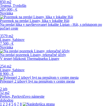
850 m
2
Trstená, Tvrdošín
285 000,-
€
Novinka
Pozemok na predaj Lipany, lúka v lokalite Háj
Na predaj lúka v navštevovanej lokalite Lipian - Háj, s prístupom po
poľnej ceste
3579 m
2
Lipany, Sabinov
7 500,-
€
Novinka
Na predaj pozemok Lipany, rekreačné účely
V tesnej blízkosti Thermalparku Lipany
254 m
2
Lipany, Sabinov
8 900,-
€
Príjemný 2 izbový byt na prenájom v centre mesta
2 izb
52 m
2
Prešov, Pavlovičovo námestie
dohodou
1
2
3
4
5
6
7
8