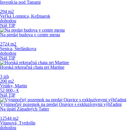
Investícia pod Tatrami
294 m
2
Veľká Lomnica, Kežmarok
dohodou
Náš TIP
Na predaj budova v centre mesta
2724 m
2
Senica, Štefánikova
dohodou
Náš TIP
Horská rekreačná chata pri Martine
3 izb
200 m
2
Vrútky, Martin
52 000,-
€
Náš TIP
Výnimočný pozemok na predaj Oravice s exkluzívnymi výhľadmi
Na úpätí Západných Tatier
12544 m
2
Vitanová, Tvrdošín
dohodou