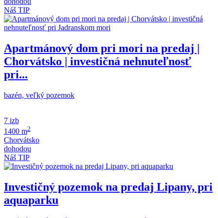
dohodou
Náš TIP
Apartmánový dom pri mori na predaj |
Chorvátsko | investičná nehnuteľnosť
pri...
bazén, veľký pozemok
7 izb
2
1400 m
Chorvátsko
dohodou
Náš TIP
Investičný pozemok na predaj Lipany, pri
aquaparku