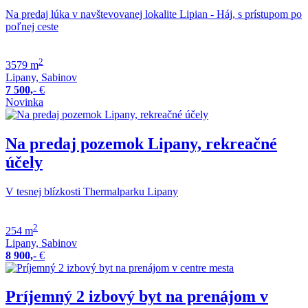
Na predaj lúka v navštevovanej lokalite Lipian - Háj, s prístupom po
poľnej ceste
2
3579 m
Lipany, Sabinov
7 500,-
€
Novinka
Na predaj pozemok Lipany, rekreačné
účely
V tesnej blízkosti Thermalparku Lipany
2
254 m
Lipany, Sabinov
8 900,-
€
Príjemný 2 izbový byt na prenájom v