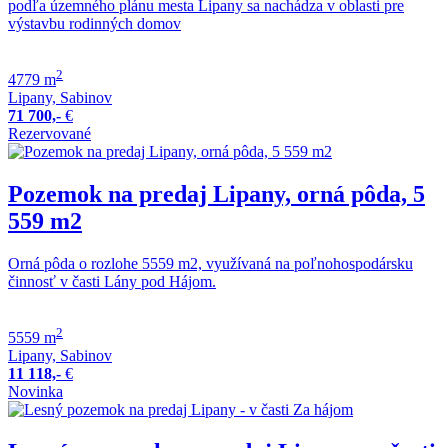
podľa územného plánu mesta Lipany sa nachádza v oblasti pre
výstavbu rodinných domov
2
4779 m
Lipany, Sabinov
71 700,-
€
Rezervované
Pozemok na predaj Lipany, orná pôda, 5
559 m2
Orná pôda o rozlohe 5559 m2, využívaná na poľnohospodársku
činnosť v časti Lány pod Hájom.
2
5559 m
Lipany, Sabinov
11 118,-
€
Novinka