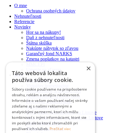
O mne
Ochrana osobných údajov
Nehnuteľnosti
Referencie
Novinky
Hor sa na nákupy!
Daň z nehnuteľnosti
Štátna skúška
Nakúpte nábytok so zľavou
Garančný fond NARKS
Zmena poplatkov na katastri
MMCEPI
×
Umenie so zľavou
Táto webová lokalita
Blog
používa súbory cookie.
Homestaging
Virtuálny homestaging
Súbory cookie používame na prispôsobenie
Nehnuteľnosť si predám sám
obsahu, reklám a analýzu návštevnosti.
Nehnuteľnosť sa predá sama
Informácie o vašom používaní našej stránky
Preverená nehnuteľnosť
zdieľame aj s našimi reklamnými a
Ako predať byt 1
analytickými partnermi, ktorí ich môžu
Prečo kúpiť nehnuteľnosť na Liptove
kombinovať s inými informáciami, ktoré ste
Ako vybrať ideálny pozemok na Liptove
im poskytli alebo ktoré zhromaždili pri
Farby jesene 2025
Predaj zo zahraničia
používaní ich služieb.
Prečítať viac