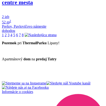
centre mesta
2 izb
2
52 m
Prešov, Pavlovičovo námestie
dohodou
1
2
3
4
5
6
7
8
Pozemok
pri
ThermalParku
Lipany!
Apartmánový
dom
na
predaj
Tatry
Informácie o cookies