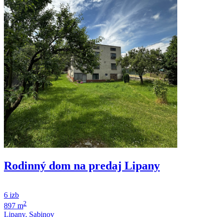
Rodinný dom na predaj Lipany
6 izb
2
897 m
Lipany, Sabinov