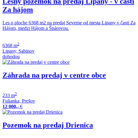
Lesný pozemok na predaj Lipany - v časti
Za hájom
Les o ploche 6368 m2 na predaj Severne od mesta Lipany v časti Za
Hájom, medzi Hájom a Špárovou.
2
6368 m
Lipany, Sabinov
dohodou
Záhrada na predaj v centre obce
2
233 m
Fulianka, Prešov
12 000,-
€
Pozemok na predaj Drienica