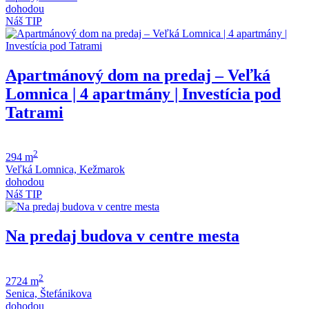
dohodou
Náš TIP
Apartmánový dom na predaj – Veľká
Lomnica | 4 apartmány | Investícia pod
Tatrami
2
294 m
Veľká Lomnica, Kežmarok
dohodou
Náš TIP
Na predaj budova v centre mesta
2
2724 m
Senica, Štefánikova
dohodou