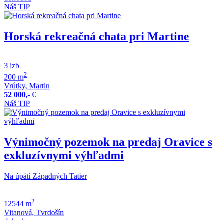
Náš TIP
Horská rekreačná chata pri Martine
3 izb
2
200 m
Vrútky, Martin
52 000,-
€
Náš TIP
Výnimočný pozemok na predaj Oravice s
exkluzívnymi výhľadmi
Na úpätí Západných Tatier
2
12544 m
Vitanová, Tvrdošín