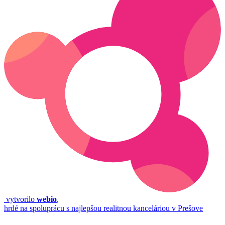
vytvorilo
webio
,
hrdé na spoluprácu s najlepšou realitnou kanceláriou v Prešove