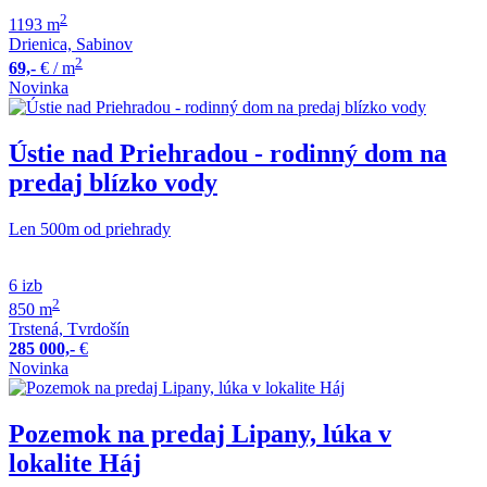
2
1193 m
Drienica, Sabinov
2
69,-
€
/ m
Novinka
Ústie nad Priehradou - rodinný dom na
predaj blízko vody
Len 500m od priehrady
6 izb
2
850 m
Trstená, Tvrdošín
285 000,-
€
Novinka
Pozemok na predaj Lipany, lúka v
lokalite Háj