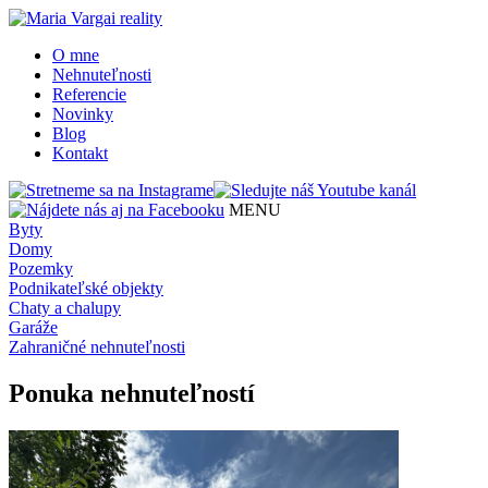
O mne
Nehnuteľnosti
Referencie
Novinky
Blog
Kontakt
MENU
Byty
Domy
Pozemky
Podnikateľské objekty
Chaty a chalupy
Garáže
Zahraničné nehnuteľnosti
Ponuka nehnuteľností