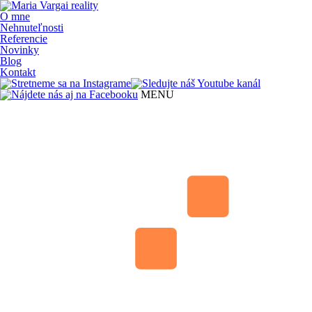
O mne
Nehnuteľnosti
Referencie
Novinky
Blog
Kontakt
MENU