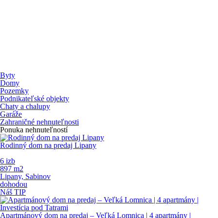
Byty
Domy
Pozemky
Podnikateľské objekty
Chaty a chalupy
Garáže
Zahraničné nehnuteľnosti
Ponuka nehnuteľností
Rodinný dom na predaj Lipany
6 izb
897 m
2
Lipany, Sabinov
dohodou
Náš TIP
Apartmánový dom na predaj – Veľká Lomnica | 4 apartmány |