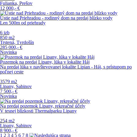
Fulianka, Prešov
12 000,-
€
Ústie nad Priehradou - rodinný dom na predaj blízko vody
Len 500m od priehrady
6 izb
850 m
2
Trstená, Tvrdošín
285 000,-
€
Novinka
Pozemok na predaj Lipany, lúka v lokalite Háj
Na predaj lúka v navštevovanej lokalite Lipian - Háj, s prístupom po
poľnej ceste
3579 m
2
Lipany, Sabinov
7 500,-
€
Novinka
Na predaj pozemok Lipany, rekreačné účely
V tesnej blízkosti Thermalparku Lipany
254 m
2
Lipany, Sabinov
8 900,-
€
1
2
3
4
5
6
7
8