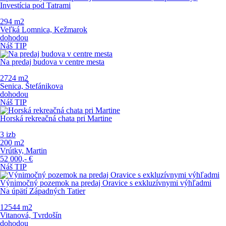
Investícia pod Tatrami
294 m
2
Veľká Lomnica, Kežmarok
dohodou
Náš TIP
Na predaj budova v centre mesta
2724 m
2
Senica, Štefánikova
dohodou
Náš TIP
Horská rekreačná chata pri Martine
3 izb
200 m
2
Vrútky, Martin
52 000,-
€
Náš TIP
Výnimočný pozemok na predaj Oravice s exkluzívnymi výhľadmi
Na úpätí Západných Tatier
12544 m
2
Vitanová, Tvrdošín
dohodou