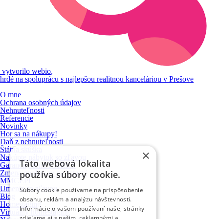
vytvorilo
webio
,
hrdé na spoluprácu s najlepšou realitnou kanceláriou v Prešove
O mne
Ochrana osobných údajov
Nehnuteľnosti
Referencie
Novinky
Hor sa na nákupy!
Daň z nehnuteľnosti
Štátna skúška
×
Nakúpte nábytok so zľavou
Táto webová lokalita
Garančný fond NARKS
Zmena poplatkov na katastri
používa súbory cookie.
MMCEPI
Umenie so zľavou
Súbory cookie používame na prispôsobenie
Blog
obsahu, reklám a analýzu návštevnosti.
Homestaging
Informácie o vašom používaní našej stránky
Virtuálny homestaging
zdieľame aj s našimi reklamnými a