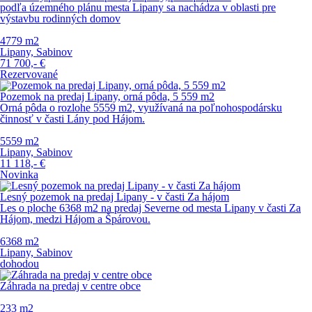
podľa územného plánu mesta Lipany sa nachádza v oblasti pre
výstavbu rodinných domov
4779 m
2
Lipany, Sabinov
71 700,-
€
Rezervované
Pozemok na predaj Lipany, orná pôda, 5 559 m2
Orná pôda o rozlohe 5559 m2, využívaná na poľnohospodársku
činnosť v časti Lány pod Hájom.
5559 m
2
Lipany, Sabinov
11 118,-
€
Novinka
Lesný pozemok na predaj Lipany - v časti Za hájom
Les o ploche 6368 m2 na predaj Severne od mesta Lipany v časti Za
Hájom, medzi Hájom a Špárovou.
6368 m
2
Lipany, Sabinov
dohodou
Záhrada na predaj v centre obce
233 m
2