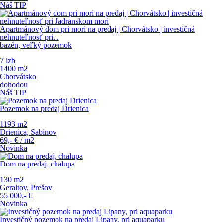
Náš TIP
Apartmánový dom pri mori na predaj | Chorvátsko | investičná
nehnuteľnosť pri...
bazén, veľký pozemok
7 izb
1400 m
2
Chorvátsko
dohodou
Náš TIP
Pozemok na predaj Drienica
1193 m
2
Drienica, Sabinov
69,-
€
/ m
2
Novinka
Dom na predaj, chalupa
130 m
2
Geraltov, Prešov
55 000,-
€
Novinka
Investičný pozemok na predaj Lipany, pri aquaparku