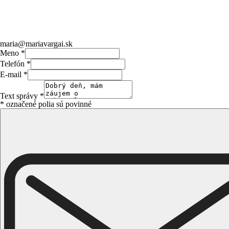
maria@mariavargai.sk
Meno
*
Telefón
*
E-mail
*
Text správy
*
* označené polia sú povinné