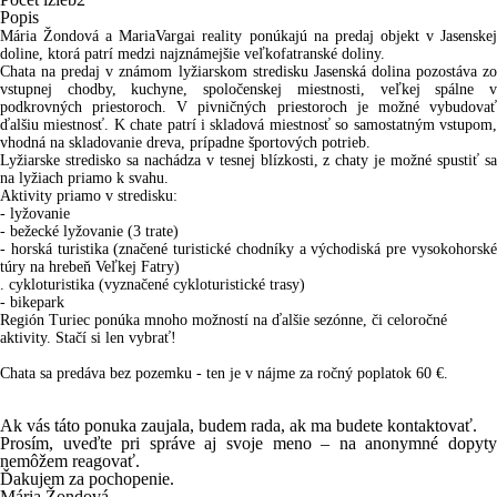
Popis
Mária Žondová a MariaVargai reality ponúkajú na predaj objekt v Jasenskej
doline, ktorá patrí medzi najznámejšie veľkofatranské doliny.
Chata na predaj v známom lyžiarskom stredisku Jasenská dolina pozostáva zo
vstupnej chodby, kuchyne, spoločenskej miestnosti, veľkej spálne v
podkrovných priestoroch. V pivničných priestoroch je možné vybudovať
ďalšiu miestnosť. K chate patrí i skladová miestnosť so samostatným vstupom,
vhodná na skladovanie dreva, prípadne športových potrieb.
Lyžiarske stredisko sa nachádza v tesnej blízkosti, z chaty je možné spustiť sa
na lyžiach priamo k svahu.
Aktivity priamo v stredisku:
- lyžovanie
- bežecké lyžovanie (3 trate)
- horská turistika
(značené turistické chodníky a východiská pre vysokohorsk
túry na hrebeň Veľkej Fatry)
. cykloturistika (
vyznačené cykloturistické trasy)
-
bikepark
Región Turiec ponúka mnoho možností na ďalšie sezónne, či celoročné
aktivity. Stačí si len vybrať!
Chata sa predáva bez pozemku - ten je v nájme za ročný poplatok 60 €.
Ak vás táto ponuka zaujala, budem rada, ak ma budete kontaktovať.
Prosím, uveďte pri správe aj svoje meno – na anonymné dopyty
nemôžem reagovať.
Ďakujem za pochopenie.
Mária Žondová