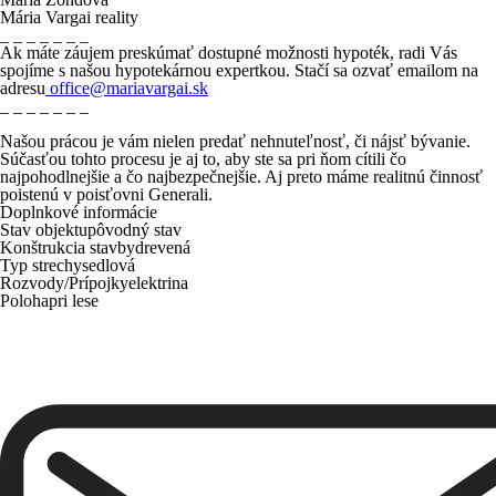
Mária Vargai reality
_ _ _ _ _ _ _
Ak máte záujem preskúmať dostupné možnosti hypoték, radi Vás
spojíme s našou hypotekárnou expertkou. Stačí sa ozvať emailom na
adresu
office@mariavargai.sk
_ _ _ _ _ _ _
Našou prácou je vám nielen predať nehnuteľnosť, či nájsť bývanie.
Súčasťou tohto procesu je aj to, aby ste sa pri ňom cítili čo
najpohodlnejšie a čo najbezpečnejšie. Aj preto máme
realitnú činnosť
poistenú
v poisťovni
Generali.
Doplnkové informácie
Stav objektu
pôvodný stav
Konštrukcia stavby
drevená
Typ strechy
sedlová
Rozvody/Prí­pojky
elektrina
Poloha
pri lese