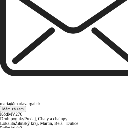
maria@mariavargai.sk
Mám záujem
Kód
MV276
Druh ponuky
Predaj, Chaty a chalupy
Lokalita
Žilinský kraj, Martin, Belá - Dulice
Počet izieb
2