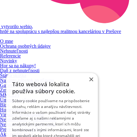
vytvorilo
webio
,
hrdé na spoluprácu s najlepšou realitnou kanceláriou v Prešove
O mne
Ochrana osobných údajov
Nehnuteľnosti
Referencie
Novinky
Hor sa na nákupy!
Daň z nehnuteľnosti
Štátna skúška
×
Nakúpte nábytok so zľavou
Táto webová lokalita
Garančný fond NARKS
Zmena poplatkov na katastri
používa súbory cookie.
MMCEPI
Umenie so zľavou
Súbory cookie používame na prispôsobenie
Blog
obsahu, reklám a analýzu návštevnosti.
Homestaging
Informácie o vašom používaní našej stránky
Virtuálny homestaging
zdieľame aj s našimi reklamnými a
Nehnuteľnosť si predám sám
analytickými partnermi, ktorí ich môžu
Nehnuteľnosť sa predá sama
Preverená nehnuteľnosť
kombinovať s inými informáciami, ktoré ste
Ako predať byt 1
im poskytli alebo ktoré zhromaždili pri