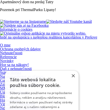
Apartmánový
dom
na
predaj
Tatry
Pozemok
pri
ThermalParku
Lipany!
Informácie o cookies
vytvorilo
webio
,
hrdé na spoluprácu s najlepšou realitnou kanceláriou v Prešove
O mne
Ochrana osobných údajov
Nehnuteľnosti
Referencie
Novinky
Hor sa na nákupy!
Daň z nehnuteľnosti
Štátna skúška
×
Nakúpte nábytok so zľavou
Táto webová lokalita
Garančný fond NARKS
Zmena poplatkov na katastri
používa súbory cookie.
MMCEPI
Umenie so zľavou
Súbory cookie používame na prispôsobenie
Blog
obsahu, reklám a analýzu návštevnosti.
Homestaging
Informácie o vašom používaní našej stránky
Virtuálny homestaging
zdieľame aj s našimi reklamnými a
Nehnuteľnosť si predám sám