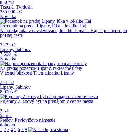
850 m
2
Trstená, Tvrdošín
285 000,-
€
Novinka
Pozemok na predaj Lipany, lúka v lokalite Háj
Na predaj lúka v navštevovanej lokalite Lipian - Háj, s prístupom po
poľnej ceste
3579 m
2
Lipany, Sabinov
7 500,-
€
Novinka
Na predaj pozemok Lipany, rekreačné účely
V tesnej blízkosti Thermalparku Lipany
254 m
2
Lipany, Sabinov
8 900,-
€
Príjemný 2 izbový byt na prenájom v centre mesta
2 izb
52 m
2
Prešov, Pavlovičovo námestie
dohodou
1
2
3
4
5
6
7
8