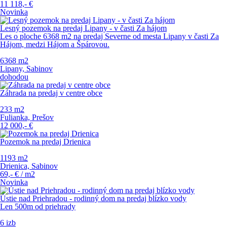
11 118,-
€
Novinka
Lesný pozemok na predaj Lipany - v časti Za hájom
Les o ploche 6368 m2 na predaj Severne od mesta Lipany v časti Za
Hájom, medzi Hájom a Špárovou.
6368 m
2
Lipany, Sabinov
dohodou
Záhrada na predaj v centre obce
233 m
2
Fulianka, Prešov
12 000,-
€
Pozemok na predaj Drienica
1193 m
2
Drienica, Sabinov
69,-
€
/ m
2
Novinka
Ústie nad Priehradou - rodinný dom na predaj blízko vody
Len 500m od priehrady
6 izb