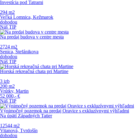
Investícia pod Tatrami
294 m
2
Veľká Lomnica, Kežmarok
dohodou
Náš TIP
Na predaj budova v centre mesta
2724 m
2
Senica, Štefánikova
dohodou
Náš TIP
Horská rekreačná chata pri Martine
3 izb
200 m
2
Vrútky, Martin
52 000,-
€
Náš TIP
Výnimočný pozemok na predaj Oravice s exkluzívnymi výhľadmi
Na úpätí Západných Tatier
12544 m
2
Vitanová, Tvrdošín
dohodou