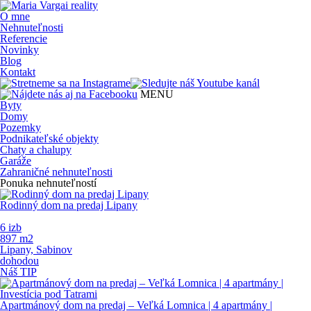
O mne
Nehnuteľnosti
Referencie
Novinky
Blog
Kontakt
MENU
Byty
Domy
Pozemky
Podnikateľské objekty
Chaty a chalupy
Garáže
Zahraničné nehnuteľnosti
Ponuka nehnuteľností
Rodinný dom na predaj Lipany
6 izb
897 m
2
Lipany, Sabinov
dohodou
Náš TIP
Apartmánový dom na predaj – Veľká Lomnica | 4 apartmány |