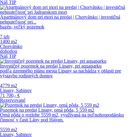
Náš TIP
Apartmánový dom pri mori na predaj | Chorvátsko | investičná
nehnuteľnosť pri...
bazén, veľký pozemok
7 izb
1400 m
2
Chorvátsko
dohodou
Náš TIP
Investičný pozemok na predaj Lipany, pri aquaparku
podľa územného plánu mesta Lipany sa nachádza v oblasti pre
výstavbu rodinných domov
4779 m
2
Lipany, Sabinov
71 700,-
€
Rezervované
Pozemok na predaj Lipany, orná pôda, 5 559 m2
Orná pôda o rozlohe 5559 m2, využívaná na poľnohospodársku
činnosť v časti Lány pod Hájom.
5559 m
2
Lipany, Sabinov