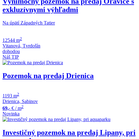
Výnimočný pozemok na predaj Oravice s
exkluzívnymi výhľadmi
Na úpätí Západných Tatier
2
12544 m
Vitanová, Tvrdošín
dohodou
Náš TIP
Pozemok na predaj Drienica
2
1193 m
Drienica, Sabinov
2
69,-
€
/ m
Novinka
Investičný pozemok na predaj Lipany, pri