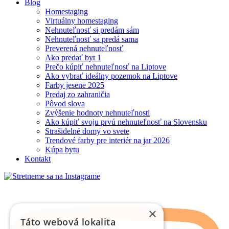
Blog
Homestaging
Virtuálny homestaging
Nehnuteľnosť si predám sám
Nehnuteľnosť sa predá sama
Preverená nehnuteľnosť
Ako predať byt 1
Prečo kúpiť nehnuteľnosť na Liptove
Ako vybrať ideálny pozemok na Liptove
Farby jesene 2025
Predaj zo zahraničia
Pôvod slova
Zvýšenie hodnoty nehnuteľnosti
Ako kúpiť svoju prvú nehnuteľnosť na Slovensku
Strašidelné domy vo svete
Trendové farby pre interiér na jar 2026
Kúpa bytu
Kontakt
×
Táto webová lokalita