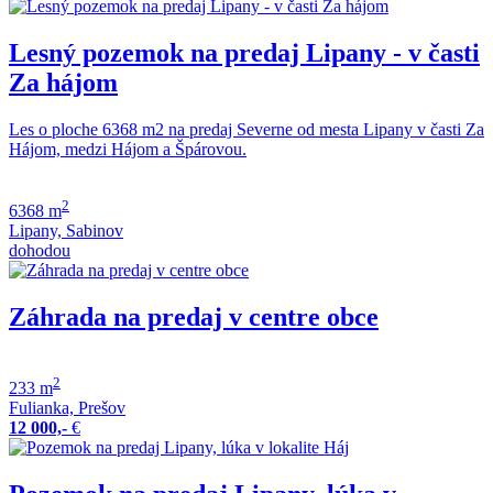
Lesný pozemok na predaj Lipany - v časti
Za hájom
Les o ploche 6368 m2 na predaj Severne od mesta Lipany v časti Za
Hájom, medzi Hájom a Špárovou.
2
6368 m
Lipany, Sabinov
dohodou
Záhrada na predaj v centre obce
2
233 m
Fulianka, Prešov
12 000,-
€