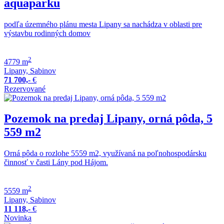
aquaparku
podľa územného plánu mesta Lipany sa nachádza v oblasti pre
výstavbu rodinných domov
2
4779 m
Lipany, Sabinov
71 700,-
€
Rezervované
Pozemok na predaj Lipany, orná pôda, 5
559 m2
Orná pôda o rozlohe 5559 m2, využívaná na poľnohospodársku
činnosť v časti Lány pod Hájom.
2
5559 m
Lipany, Sabinov
11 118,-
€
Novinka