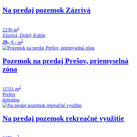
Na predaj pozemok Zázrivá
2
2230 m
Zázrivá, Dolný Kubín
2
29,-
€
/ m
Pozemok na predaj Prešov, priemyselná
zóna
2
11511 m
Prešov
dohodou
Na predaj pozemok rekreačné využitie
2