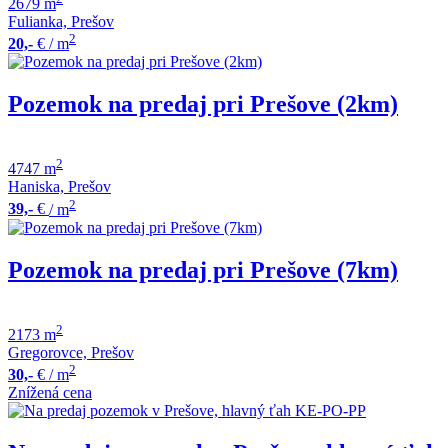
2679 m
Fulianka, Prešov
2
20,-
€
/ m
Pozemok na predaj pri Prešove (2km)
2
4747 m
Haniska, Prešov
2
39,-
€
/ m
Pozemok na predaj pri Prešove (7km)
2
2173 m
Gregorovce, Prešov
2
30,-
€
/ m
Znížená cena