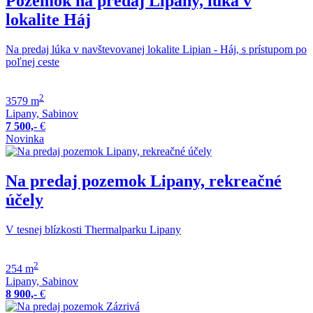
Pozemok na predaj Lipany, lúka v
lokalite Háj
Na predaj lúka v navštevovanej lokalite Lipian - Háj, s prístupom po
poľnej ceste
2
3579 m
Lipany, Sabinov
7 500,-
€
Novinka
Na predaj pozemok Lipany, rekreačné
účely
V tesnej blízkosti Thermalparku Lipany
2
254 m
Lipany, Sabinov
8 900,-
€