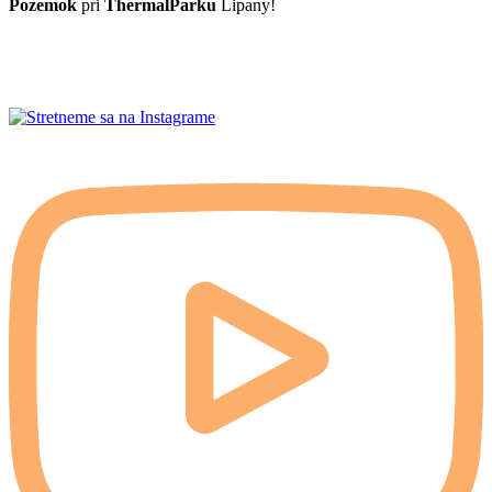
Pozemok
pri
ThermalParku
Lipany!