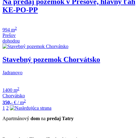
Na predaj pozemok v Prešove, hlavný ťah
KE-PO-PP
2
994 m
Prešov
dohodou
Stavebný pozemok Chorvátsko
Jadranovo
2
1400 m
Chorvátsko
2
350,-
€
/ m
1
2
Apartmánový
dom
na
predaj
Tatry