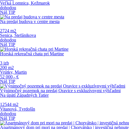
Veľká Lomnica, Kežmarok
dohodou
Náš TIP
Na predaj budova v centre mesta
2724 m
2
Senica, Štefánikova
dohodou
Náš TIP
Horská rekreačná chata pri Martine
3 izb
200 m
2
Vrútky, Martin
52 000,-
€
Náš TIP
Výnimočný pozemok na predaj Oravice s exkluzívnymi výhľadmi
Na úpätí Západných Tatier
12544 m
2
Vitanová, Tvrdošín
dohodou
Náš TIP
Apartmánový dom pri mori na predaj | Chorvátsko | investičná nehnuteľ