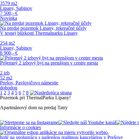
3579 m
2
Lipany, Sabinov
7 500,-
€
Novinka
Na predaj pozemok Lipany, rekreačné účely
V tesnej blízkosti Thermalparku Lipany
254 m
2
Lipany, Sabinov
8 900,-
€
Príjemný 2 izbový byt na prenájom v centre mesta
2 izb
52 m
2
Prešov, Pavlovičovo námestie
dohodou
1
2
3
4
5
6
7
8
Pozemok
pri
ThermalParku
Lipany!
Apartmánový
dom
na
predaj
Tatry
Informácie o cookies
vytvorilo
webio
,
hrdé na spoluprácu s najlepšou realitnou kanceláriou v Prešove