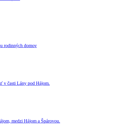
vbu rodinných domov
ť v časti Lány pod Hájom.
 Hájom, medzi Hájom a Špárovou.