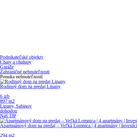
Podnikateľské objekty
Chaty a chalupy
Garáže
Zahraničné nehnuteľnosti
Ponuka nehnuteľností
Rodinný dom na predaj Lipany
6 izb
897 m
2
Lipany, Sabinov
dohodou
Náš TIP
Apartmánový dom na predaj – Veľká Lomnica | 4 apartmány | Investíc
294 m
2