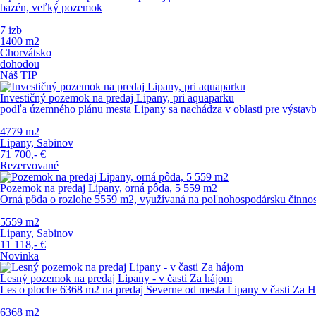
bazén, veľký pozemok
7 izb
1400 m
2
Chorvátsko
dohodou
Náš TIP
Investičný pozemok na predaj Lipany, pri aquaparku
podľa územného plánu mesta Lipany sa nachádza v oblasti pre výsta
4779 m
2
Lipany, Sabinov
71 700,-
€
Rezervované
Pozemok na predaj Lipany, orná pôda, 5 559 m2
Orná pôda o rozlohe 5559 m2, využívaná na poľnohospodársku činnos
5559 m
2
Lipany, Sabinov
11 118,-
€
Novinka
Lesný pozemok na predaj Lipany - v časti Za hájom
Les o ploche 6368 m2 na predaj Severne od mesta Lipany v časti Za
6368 m
2