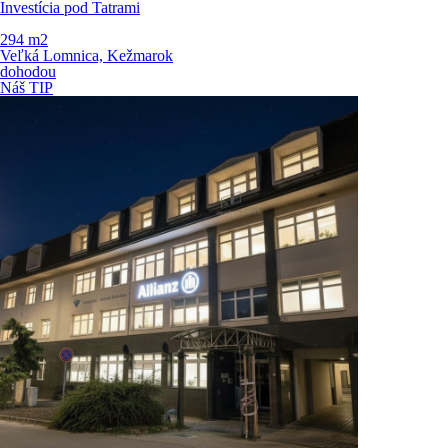
Investícia pod Tatrami
294 m
2
Veľká Lomnica, Kežmarok
dohodou
Náš TIP