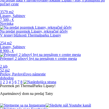
Na predaj lúka v navštevovanej lokalite Lipian - Háj, s prístupom po
poľnej ceste
3579 m
2
Lipany, Sabinov
7 500,-
€
Novinka
Na predaj pozemok Lipany, rekreačné účely
V tesnej blízkosti Thermalparku Lipany
254 m
2
Lipany, Sabinov
8 900,-
€
Príjemný 2 izbový byt na prenájom v centre mesta
2 izb
52 m
2
Prešov, Pavlovičovo námestie
dohodou
1
2
3
4
5
6
7
8
Pozemok
pri
ThermalParku
Lipany!
Apartmánový
dom
na
predaj
Tatry