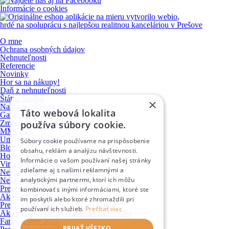
Informácie o cookies
vytvorilo
webio
,
hrdé na spoluprácu s najlepšou realitnou kanceláriou v Prešove
O mne
Ochrana osobných údajov
Nehnuteľnosti
Referencie
Novinky
Hor sa na nákupy!
Daň z nehnuteľnosti
Štátna skúška
×
Nakúpte nábytok so zľavou
Táto webová lokalita
Garančný fond NARKS
používa súbory cookie.
Zmena poplatkov na katastri
MMCEPI
Umenie so zľavou
Súbory cookie používame na prispôsobenie
Blog
obsahu, reklám a analýzu návštevnosti.
Homestaging
Informácie o vašom používaní našej stránky
Virtuálny homestaging
zdieľame aj s našimi reklamnými a
Nehnuteľnosť si predám sám
analytickými partnermi, ktorí ich môžu
Nehnuteľnosť sa predá sama
Preverená nehnuteľnosť
kombinovať s inými informáciami, ktoré ste
Ako predať byt 1
im poskytli alebo ktoré zhromaždili pri
Prečo kúpiť nehnuteľnosť na Liptove
používaní ich služieb.
Prečítať viac
Ako vybrať ideálny pozemok na Liptove
Farby jesene 2025
PRIJAŤ VŠETKO