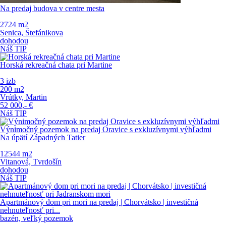
Na predaj budova v centre mesta
2724 m
2
Senica, Štefánikova
dohodou
Náš TIP
Horská rekreačná chata pri Martine
3 izb
200 m
2
Vrútky, Martin
52 000,-
€
Náš TIP
Výnimočný pozemok na predaj Oravice s exkluzívnymi výhľadmi
Na úpätí Západných Tatier
12544 m
2
Vitanová, Tvrdošín
dohodou
Náš TIP
Apartmánový dom pri mori na predaj | Chorvátsko | investičná
nehnuteľnosť pri...
bazén, veľký pozemok