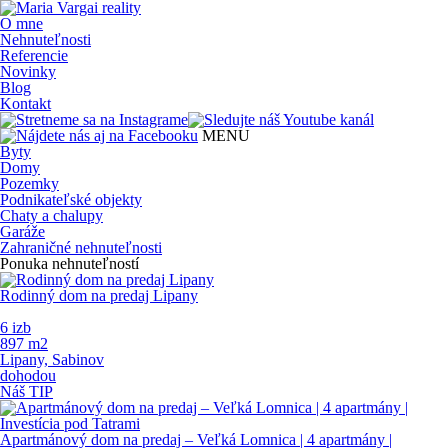
O mne
Nehnuteľnosti
Referencie
Novinky
Blog
Kontakt
MENU
Byty
Domy
Pozemky
Podnikateľské objekty
Chaty a chalupy
Garáže
Zahraničné nehnuteľnosti
Ponuka nehnuteľností
Rodinný dom na predaj Lipany
6 izb
897 m
2
Lipany, Sabinov
dohodou
Náš TIP
Apartmánový dom na predaj – Veľká Lomnica | 4 apartmány |