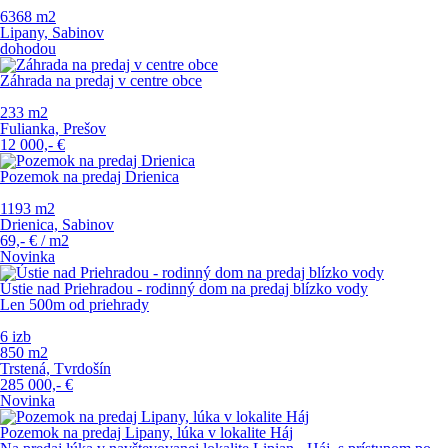
6368 m
2
Lipany, Sabinov
dohodou
Záhrada na predaj v centre obce
233 m
2
Fulianka, Prešov
12 000,-
€
Pozemok na predaj Drienica
1193 m
2
Drienica, Sabinov
69,-
€
/ m
2
Novinka
Ústie nad Priehradou - rodinný dom na predaj blízko vody
Len 500m od priehrady
6 izb
850 m
2
Trstená, Tvrdošín
285 000,-
€
Novinka
Pozemok na predaj Lipany, lúka v lokalite Háj