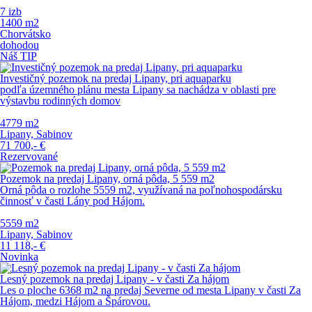
7 izb
1400 m
2
Chorvátsko
dohodou
Náš TIP
Investičný pozemok na predaj Lipany, pri aquaparku
podľa územného plánu mesta Lipany sa nachádza v oblasti pre
výstavbu rodinných domov
4779 m
2
Lipany, Sabinov
71 700,-
€
Rezervované
Pozemok na predaj Lipany, orná pôda, 5 559 m2
Orná pôda o rozlohe 5559 m2, využívaná na poľnohospodársku
činnosť v časti Lány pod Hájom.
5559 m
2
Lipany, Sabinov
11 118,-
€
Novinka
Lesný pozemok na predaj Lipany - v časti Za hájom
Les o ploche 6368 m2 na predaj Severne od mesta Lipany v časti Za
Hájom, medzi Hájom a Špárovou.