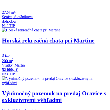
2
2724 m
Senica, Štefánikova
dohodou
Náš TIP
Horská rekreačná chata pri Martine
3 izb
2
200 m
Vrútky, Martin
52 000,-
€
Náš TIP
Výnimočný pozemok na predaj Oravice s
exkluzívnymi výhľadmi