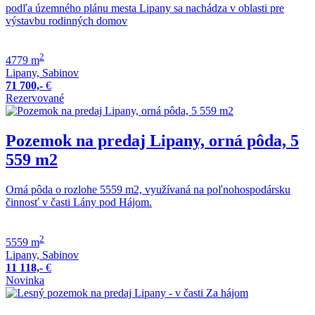
podľa územného plánu mesta Lipany sa nachádza v oblasti pre
výstavbu rodinných domov
2
4779 m
Lipany, Sabinov
71 700,-
€
Rezervované
Pozemok na predaj Lipany, orná pôda, 5
559 m2
Orná pôda o rozlohe 5559 m2, využívaná na poľnohospodársku
činnosť v časti Lány pod Hájom.
2
5559 m
Lipany, Sabinov
11 118,-
€
Novinka