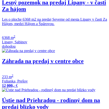
Lesný pozemok na predaj Lipany - v časti
Za hájom
Les o ploche 6368 m2 na predaj Severne od mesta Lipany v časti Za
Hájom, medzi Hájom a Špárovou.
2
6368 m
Lipany, Sabinov
dohodou
Záhrada na predaj v centre obce
2
233 m
Fulianka, Prešov
12 000,-
€
Ústie nad Priehradou - rodinný dom na
predaj blízko vody