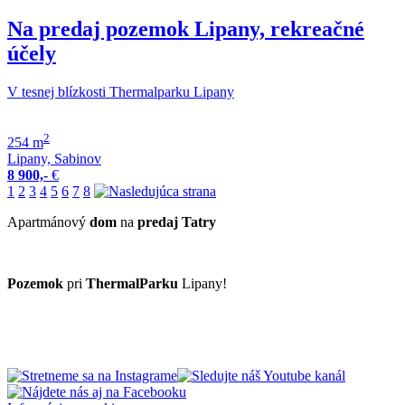
Na predaj pozemok Lipany, rekreačné
účely
V tesnej blízkosti Thermalparku Lipany
2
254 m
Lipany, Sabinov
8 900,-
€
1
2
3
4
5
6
7
8
Apartmánový
dom
na
predaj
Tatry
Pozemok
pri
ThermalParku
Lipany!