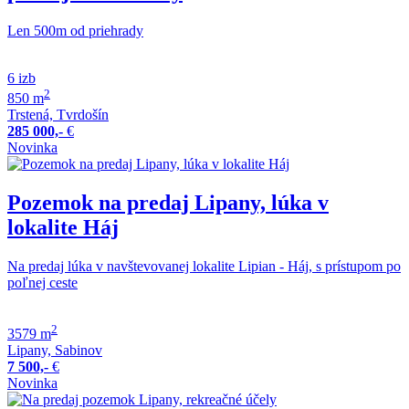
Len 500m od priehrady
6 izb
2
850 m
Trstená, Tvrdošín
285 000,-
€
Novinka
Pozemok na predaj Lipany, lúka v
lokalite Háj
Na predaj lúka v navštevovanej lokalite Lipian - Háj, s prístupom po
poľnej ceste
2
3579 m
Lipany, Sabinov
7 500,-
€
Novinka