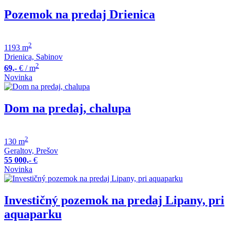
Pozemok na predaj Drienica
2
1193 m
Drienica, Sabinov
2
69,-
€
/ m
Novinka
Dom na predaj, chalupa
2
130 m
Geraltov, Prešov
55 000,-
€
Novinka
Investičný pozemok na predaj Lipany, pri
aquaparku