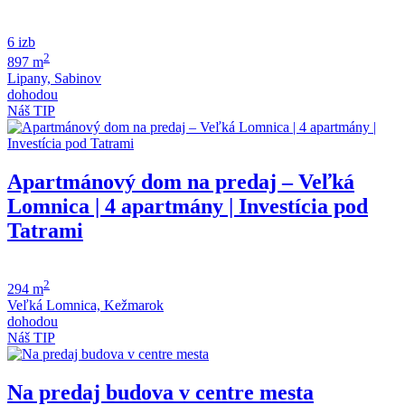
6 izb
2
897 m
Lipany, Sabinov
dohodou
Náš TIP
Apartmánový dom na predaj – Veľká
Lomnica | 4 apartmány | Investícia pod
Tatrami
2
294 m
Veľká Lomnica, Kežmarok
dohodou
Náš TIP
Na predaj budova v centre mesta