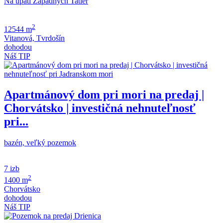
Na úpätí Západných Tatier
2
12544 m
Vitanová, Tvrdošín
dohodou
Náš TIP
Apartmánový dom pri mori na predaj |
Chorvátsko | investičná nehnuteľnosť
pri...
bazén, veľký pozemok
7 izb
2
1400 m
Chorvátsko
dohodou
Náš TIP