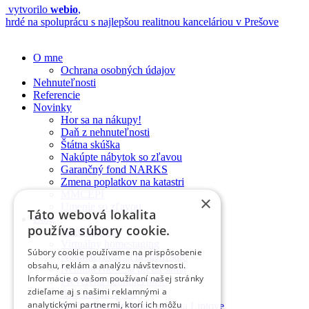
vytvorilo
webio
,
hrdé na spoluprácu s najlepšou realitnou kanceláriou v Prešove
O mne
Ochrana osobných údajov
Nehnuteľnosti
Referencie
Novinky
Hor sa na nákupy!
Daň z nehnuteľnosti
Štátna skúška
Nakúpte nábytok so zľavou
Garančný fond NARKS
Zmena poplatkov na katastri
MMCEPI
×
Umenie so zľavou
Táto webová lokalita
Blog
používa súbory cookie.
Homestaging
Virtuálny homestaging
Súbory cookie používame na prispôsobenie
Nehnuteľnosť si predám sám
obsahu, reklám a analýzu návštevnosti.
Nehnuteľnosť sa predá sama
Informácie o vašom používaní našej stránky
Preverená nehnuteľnosť
zdieľame aj s našimi reklamnými a
Ako predať byt 1
analytickými partnermi, ktorí ich môžu
Prečo kúpiť nehnuteľnosť na Liptove