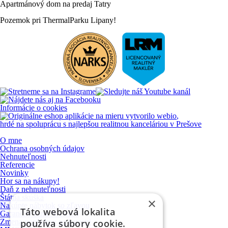
Apartmánový
dom
na
predaj
Tatry
Pozemok
pri
ThermalParku
Lipany!
Informácie o cookies
vytvorilo
webio
,
hrdé na spoluprácu s najlepšou realitnou kanceláriou v Prešove
O mne
Ochrana osobných údajov
Nehnuteľnosti
Referencie
Novinky
Hor sa na nákupy!
Daň z nehnuteľnosti
Štátna skúška
×
Nakúpte nábytok so zľavou
Táto webová lokalita
Garančný fond NARKS
Zmena poplatkov na katastri
používa súbory cookie.