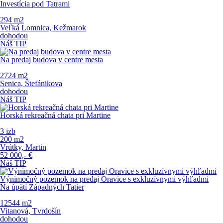
Investícia pod Tatrami
294 m
2
Veľká Lomnica, Kežmarok
dohodou
Náš TIP
Na predaj budova v centre mesta
2724 m
2
Senica, Štefánikova
dohodou
Náš TIP
Horská rekreačná chata pri Martine
3 izb
200 m
2
Vrútky, Martin
52 000,-
€
Náš TIP
Výnimočný pozemok na predaj Oravice s exkluzívnymi výhľadmi
Na úpätí Západných Tatier
12544 m
2
Vitanová, Tvrdošín
dohodou