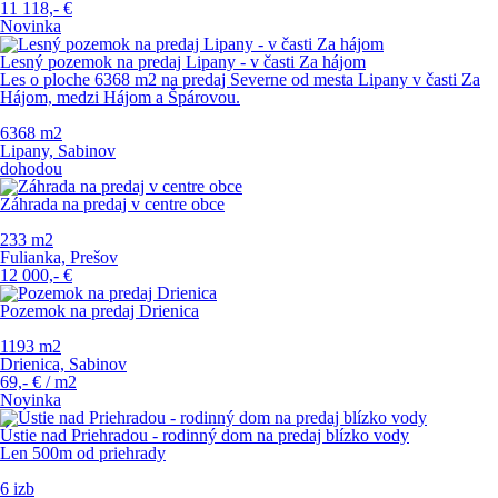
11 118,-
€
Novinka
Lesný pozemok na predaj Lipany - v časti Za hájom
Les o ploche 6368 m2 na predaj Severne od mesta Lipany v časti Za
Hájom, medzi Hájom a Špárovou.
6368 m
2
Lipany, Sabinov
dohodou
Záhrada na predaj v centre obce
233 m
2
Fulianka, Prešov
12 000,-
€
Pozemok na predaj Drienica
1193 m
2
Drienica, Sabinov
69,-
€
/ m
2
Novinka
Ústie nad Priehradou - rodinný dom na predaj blízko vody
Len 500m od priehrady
6 izb