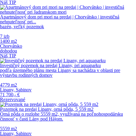
Náš TIP
Apartmánový dom pri mori na predaj | Chorvátsko | investičná
nehnuteľnosť pri...
bazén, veľký pozemok
7 izb
1400 m
2
Chorvátsko
dohodou
Náš TIP
Investičný pozemok na predaj Lipany, pri aquaparku
podľa územného plánu mesta Lipany sa nachádza v oblasti pre
výstavbu rodinných domov
4779 m
2
Lipany, Sabinov
71 700,-
€
Rezervované
Pozemok na predaj Lipany, orná pôda, 5 559 m2
Orná pôda o rozlohe 5559 m2, využívaná na poľnohospodársku
činnosť v časti Lány pod Hájom.
5559 m
2
Lipany, Sabinov