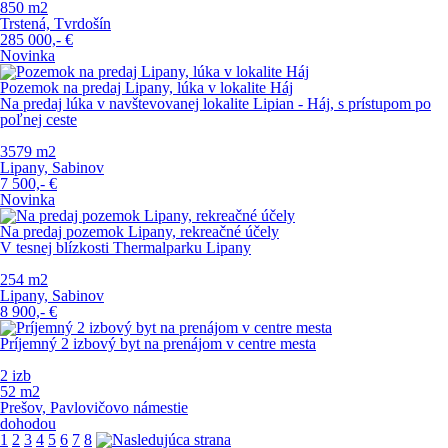
850 m
2
Trstená, Tvrdošín
285 000,-
€
Novinka
Pozemok na predaj Lipany, lúka v lokalite Háj
Na predaj lúka v navštevovanej lokalite Lipian - Háj, s prístupom po
poľnej ceste
3579 m
2
Lipany, Sabinov
7 500,-
€
Novinka
Na predaj pozemok Lipany, rekreačné účely
V tesnej blízkosti Thermalparku Lipany
254 m
2
Lipany, Sabinov
8 900,-
€
Príjemný 2 izbový byt na prenájom v centre mesta
2 izb
52 m
2
Prešov, Pavlovičovo námestie
dohodou
1
2
3
4
5
6
7
8