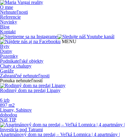
O mne
Nehnuteľnosti
Referencie
Novinky
Blog
Kontakt
MENU
Byty
Domy
Pozemky
Podnikateľské objekty
Chaty a chalupy
Garáže
Zahraničné nehnuteľnosti
Ponuka nehnuteľností
Rodinný dom na predaj Lipany
6 izb
897 m
2
Lipany, Sabinov
dohodou
Náš TIP
Apartmánový dom na predaj – Veľká Lomnica | 4 apartmány |