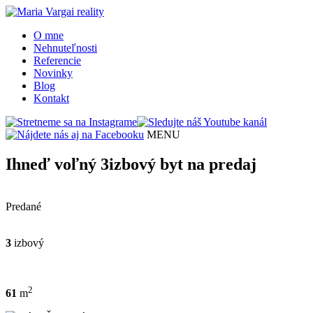
O mne
Nehnuteľnosti
Referencie
Novinky
Blog
Kontakt
MENU
Ihneď voľný 3izbový byt na predaj
Predané
3
izbový
2
61
m