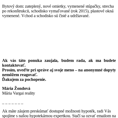
Bytový dom: zateplený, nové omietky, vymenené stúpačky, strecha
po rekonštrukcii, schodisko vymaľované (rok 2015), plastové okná
vymenené. Vchod a schodisko sú čisté a udržiavané.
Ak vás táto ponuka zaujala, budem rada, ak ma budete
kontaktovať.
Prosím, uveďte pri správe aj svoje meno – na anonymné dopyty
nemôžem reagovať.
Ďakujem za pochopenie.
Mária Žondová
Mária Vargai reality
_ _ _ _ _ _ _
Ak máte záujem preskúmať dostupné možnosti hypoték, radi Vás
spojíme s našou hypotekárnou expertkou. Stačí sa ozvať emailom na