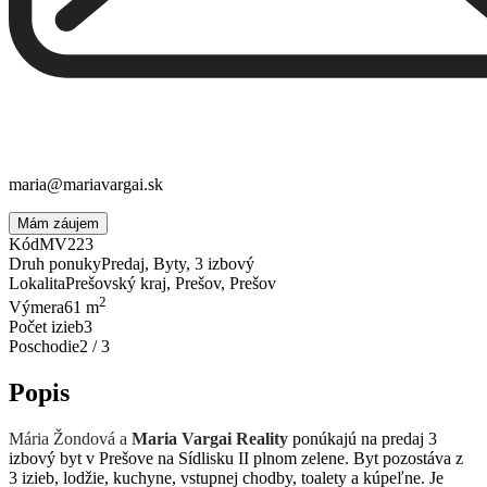
maria@mariavargai.sk
Mám záujem
Kód
MV223
Druh ponuky
Predaj, Byty, 3 izbový
Lokalita
Prešovský kraj, Prešov, Prešov
2
Výmera
61 m
Počet izieb
3
Poschodie
2 / 3
Popis
Mária Žondová a
Maria Vargai Reality
ponúkajú
na predaj 3
izbový byt v Prešove na Sídlisku II plnom zelene. Byt pozostáva z
3 izieb, lodžie, kuchyne, vstupnej chodby, toalety a kúpeľne. Je