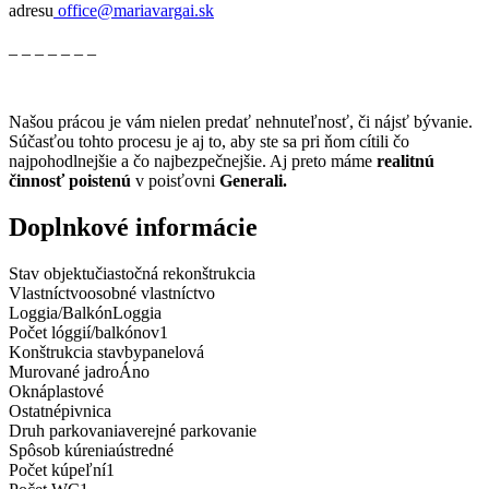
adresu
office@mariavargai.sk
_ _ _ _ _ _ _
Našou prácou je vám nielen predať nehnuteľnosť, či nájsť bývanie.
Súčasťou tohto procesu je aj to, aby ste sa pri ňom cítili čo
najpohodlnejšie a čo najbezpečnejšie. Aj preto máme
realitnú
činnosť poistenú
v poisťovni
Generali.
Doplnkové informácie
Stav objektu
čiastočná rekonštrukcia
Vlastníctvo
osobné vlastníctvo
Loggia/Balkón
Loggia
Počet lóggií/balkónov
1
Konštrukcia stavby
panelová
Murované jadro
Áno
Okná
plastové
Ostatné
pivnica
Druh parkovania
verejné parkovanie
Spôsob kúrenia
ústredné
Počet kúpeľní­
1