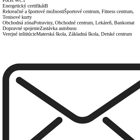
Počet WC
1
Energetický certifikát
B
Rekreačné a športové možnosti
Športové centrum, Fitness centrum,
Tenisové kurty
Obchodná zóna
Potraviny, Obchodné centrum, Lekáreň, Bankomat
Dopravné spojenie
Zastávka autobusu
Verejné inštitúcie
Materská škola, Základná škola, Detské centrum