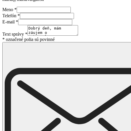
Meno
*
Telefón
*
E-mail
*
Text správy
*
* označené polia sú povinné