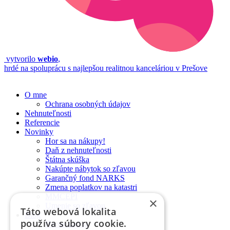
vytvorilo
webio
,
hrdé na spoluprácu s najlepšou realitnou kanceláriou v Prešove
O mne
Ochrana osobných údajov
Nehnuteľnosti
Referencie
Novinky
Hor sa na nákupy!
Daň z nehnuteľnosti
Štátna skúška
Nakúpte nábytok so zľavou
Garančný fond NARKS
Zmena poplatkov na katastri
MMCEPI
×
Umenie so zľavou
Táto webová lokalita
Blog
používa súbory cookie.
Homestaging