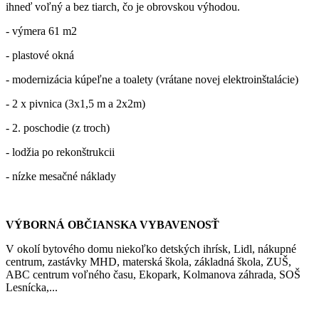
ihneď voľný a bez tiarch, čo je obrovskou výhodou.
- výmera 61 m2
- plastové okná
- modernizácia kúpeľne a toalety (vrátane novej elektroinštalácie)
- 2 x pivnica (3x1,5 m a 2x2m)
- 2. poschodie (z troch)
- lodžia po rekonštrukcii
- nízke mesačné náklady
VÝBORNÁ OBČIANSKA VYBAVENOSŤ
V okolí bytového domu niekoľko detských ihrísk, Lidl, nákupné
centrum, zastávky MHD, materská škola, základná škola, ZUŠ,
ABC centrum voľného času, Ekopark, Kolmanova záhrada, SOŠ
Lesnícka,...