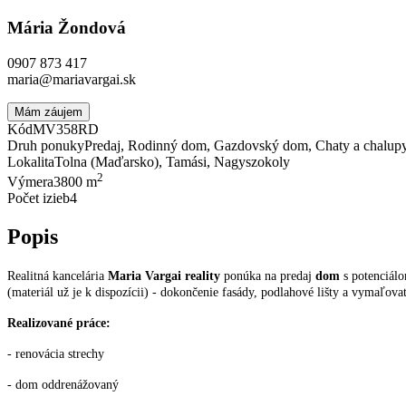
Mária Žondová
0907 873 417
maria@mariavargai.sk
Mám záujem
Kód
MV358RD
Druh ponuky
Predaj, Rodinný dom, Gazdovský dom, Chaty a chalupy
Lokalita
Tolna (Maďarsko), Tamási, Nagyszokoly
2
Výmera
3800 m
Počet izieb
4
Popis
Realitná kancelária
Maria Vargai reality
ponúka na predaj
dom
s potenciál
(materiál už je k dispozícii) - dokončenie fasády, podlahové lišty a vymaľova
Realizované práce:
- renovácia strechy
- dom oddrenážovaný