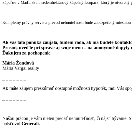
kúpeľov v Maďarsku a sedemhektárový kúpeľný lesopark, ktorý je otvorený 
Kompletný právny servis a prevod nehnuteľností bude zabezpečený miestnou 
Ak vás táto ponuka zaujala, budem rada, ak ma budete kontakt
Prosím, uveďte pri správe aj svoje meno – na anonymné dopyty
Ďakujem za pochopenie.
Mária Žondová
Mária Vargai reality
_ _ _ _ _ _ _
Ak máte záujem preskúmať dostupné možnosti hypoték, radi Vás spoj
_ _ _ _ _ _ _
Našou prácou je vám nielen predať nehnuteľnosť, či nájsť bývanie. Súč
poisťovni
Generali.