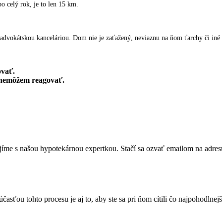
po celý rok,
je to len 15 km.
advokátskou kanceláriou. Dom nie je zaťažený, neviaznu na ňom ťarchy či iné
ovať.
 nemôžem reagovať.
íme s našou hypotekárnou expertkou. Stačí sa ozvať emailom na adres
asťou tohto procesu je aj to, aby ste sa pri ňom cítili čo najpohodlne