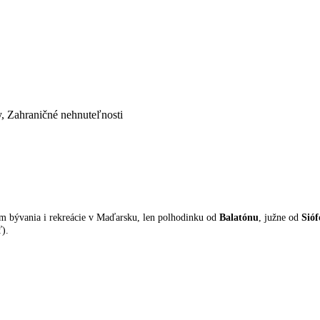
, Zahraničné nehnuteľnosti
om bývania i rekreácie v Maďarsku, len polhodinku od
Balatónu
, južne od
Sió
ť).