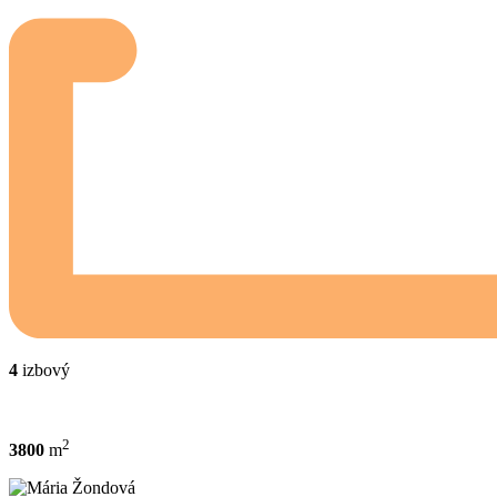
4
izbový
2
3800
m