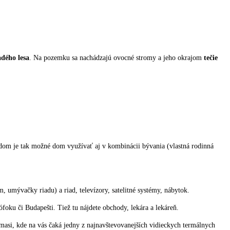
dého lesa
. Na pozemku sa nachádzajú ovocné stromy a jeho okrajom
tečie
om je tak možné dom využívať aj v kombinácii bývania (vlastná rodinná
, umývačky riadu) a riad, televízory, satelitné systémy, nábytok.
oku či Budapešti. Tiež tu nájdete obchody, lekára a lekáreň.
asi, kde na vás čaká jedny z najnavštevovanejších vidieckych termálnych