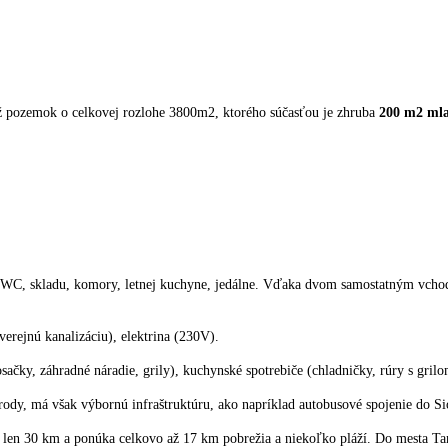
ež pozemok o celkovej rozlohe 3800m2, ktorého súčasťou je zhruba
200 m2 mla
s WC, skladu, komory, letnej kuchyne, jedálne. Vďaka dvom samostatným vchod
erejnú kanalizáciu), elektrina (230V).
čky, záhradné náradie, grily), kuchynské spotrebiče (chladničky, rúry s grilom
y, má však výbornú infraštruktúru, ako napríklad autobusové spojenie do Sióf
 len 30 km a ponúka celkovo až 17 km pobrežia a niekoľko pláží. Do mesta Tam