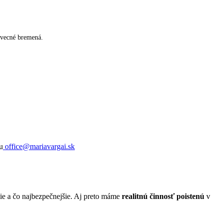
 vecné bremená.
u
office@mariavargai.sk
jšie a čo najbezpečnejšie. Aj preto máme
realitnú činnosť poistenú
v