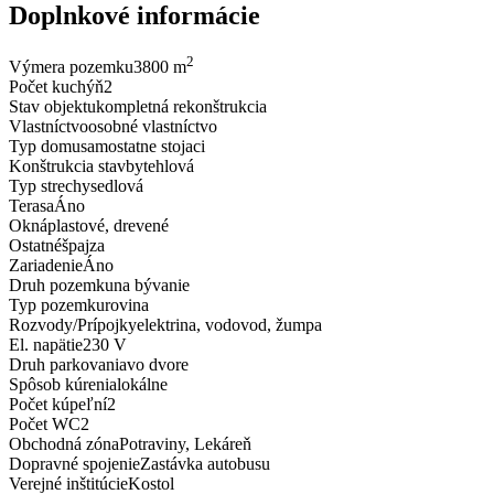
Doplnkové informácie
2
Výmera pozemku
3800 m
Počet kuchýň
2
Stav objektu
kompletná rekonštrukcia
Vlastníctvo
osobné vlastníctvo
Typ domu
samostatne stojaci
Konštrukcia stavby
tehlová
Typ strechy
sedlová
Terasa
Áno
Okná
plastové, drevené
Ostatné
špajza
Zariadenie
Áno
Druh pozemku
na bývanie
Typ pozemku
rovina
Rozvody/Prí­pojky
elektrina, vodovod, žumpa
El. napätie
230 V
Druh parkovania
vo dvore
Spôsob kúrenia
lokálne
Počet kúpeľní­
2
Počet WC
2
Obchodná zóna
Potraviny, Lekáreň
Dopravné spojenie
Zastávka autobusu
Verejné inštitúcie
Kostol