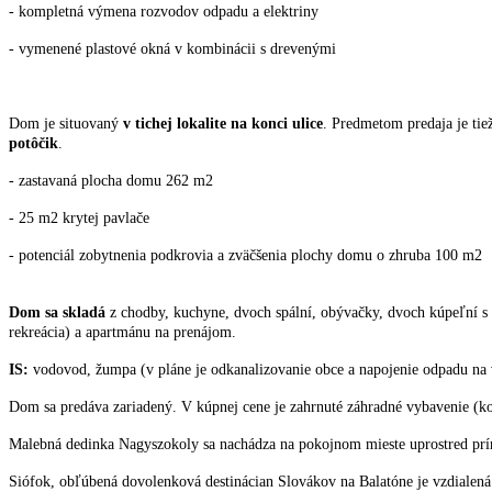
- kompletná výmena rozvodov odpadu a elektriny
- vymenené plastové okná v kombinácii s drevenými
Dom je situovaný
v tichej lokalite na konci ulice
. Predmetom predaja je ti
potôčik
.
- zastavaná plocha domu 262 m2
- 25 m2 krytej pavlače
- potenciál zobytnenia podkrovia a zväčšenia plochy domu o zhruba 100 m2
Dom sa skladá
z chodby, kuchyne, dvoch spální, obývačky, dvoch kúpeľní 
rekreácia) a apartmánu na prenájom.
IS:
vodovod, žumpa (v pláne je odkanalizovanie obce a napojenie odpadu na v
Dom sa predáva zariadený. V kúpnej cene je zahrnuté záhradné vybavenie (kosa
Malebná dedinka Nagyszokoly sa nachádza na pokojnom mieste uprostred prírod
Siófok, obľúbená dovolenková destinácian Slovákov na Balatóne je vzdialená