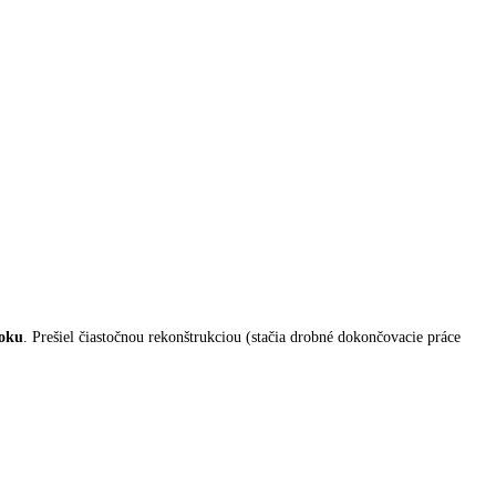
foku
. Prešiel čiastočnou rekonštrukciou (s
tačia drobné dokončovacie práce